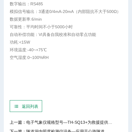
数字输出：RS485
模拟信号输出：3通道0/4mA-20mA（内部阻抗不大于500Ω）
数据更新率:6/min
可靠性：平均时间不小于5000小时
自动补偿功能：VI具备自我校准和自动零点功能
功耗:<15W
环境温度:-40~+75℃
空气湿度:0~100%RH
返回列表
上一篇：
电子气象仪规格型号—TH-SQ13+为救援提供准确气象数据，辅助制定救援方案
下一篇：
隧道洞内照度检测仪设备—应用于公路隧道、铁路隧道、地铁隧道等场景