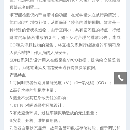
顶部或者侧壁上。
该智能检测仪内部自带补偿功能，在光学镜头在被污染情况，
能自动进行增益补偿，从而保证了较长的维护周期。隧道是一
种特殊的管状构造物，由于空间小，具有密闭性的特点，行经
隧道的车辆所排放的废气，如不及时合理的排放出去，造成
CO和悬浮颗粒物的聚集，将直接关系到行经隧道的车辆司乘
人员和维护工作人员的人身安全。
SDN1系列是设计用来在线采集VI/CO数据，提供给交通监管
部门，为隧道通风及道路安全通行提供决策依据。
产品特点
1.可同时或者分别测量能见度（VI）和一氧化碳（CO）；
2.高分辨率的能见度测量；
3.测量不受其它杂散光源的影响；
4.专门针对隧道恶劣环境设计；
5.有效避免环境、过往车辆振动造成的无法测量；
6.安装、开机、维护费用低；
7.仪器自带状态显示、故障告警和数据存储功能，便于调试和