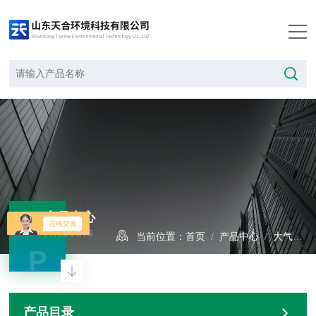
产品中心
PRODUCTS
当前位置：
首页
/
产品中心
/
大气环境
P
产品目录