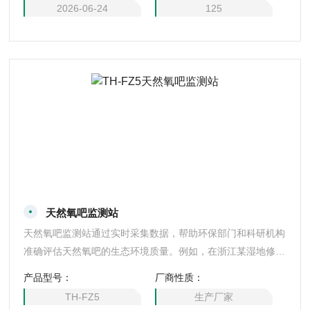
动治理设备自动开启，将环境风险控制在萌芽状态。微站开始
2026-06-24
125
进入学校、医院、写
天然氧吧监测站
天然氧吧监测站通过实时采集数据，帮助环保部门和科研机构
准确评估天然氧吧的生态环境质量。例如，在浙江某湿地修复
项目中，监测数据显示修复后负氧离子浓度提升了167%，直
产品型号：
厂商性质：
接验证了生态修复的成效。这些数据为国家公园建设、城市生
TH-FZ5
生产厂家
态廊道规划提供了科学依据。高浓度负氧离子有助于改善心肺