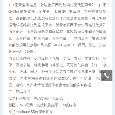
YJ1雨量监测站是一款以物联网为基础的现代型雨量站，由不
锈钢雨量传感器、采集器、太阳能供电系统、立杆支架等组
成，设备能够以无线远程发送的形式发送雨量数据，可以将数
据无线远程发送到监控平台，登录物联网平台查看实时数据和
历史记录，雨量数据包括降雨状态、每次数据采集间隔的降雨
量、天降雨量、周降雨量、月降雨量、年降雨量等，发送至平
台的数据可直接导出到桌面EXCEL表格中，供用户作进一步的
数据分析和处理。
雨量监测站可广泛地应用于气象、防汛、农业、水文水利、环
保、高速公路、机场和港口等领域。既可为气象台（站）、水
文站、农林、国防、野外测报站等有关部门测量降水量、降水
强度、降水时间等参数提供原始数据；也可为防洪、供水调
度、电站、水库水情管理提供有参考价值的实时数据。
二、产品特点
低功耗采集器：静态功耗小于1mA
标配GPRS联网、支持扩展蓝牙、有线传输
支持modbus485传感器扩展