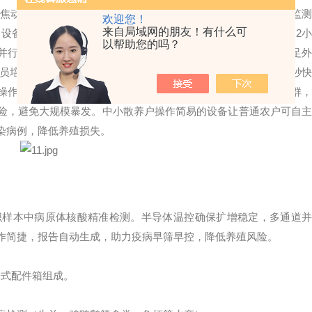
焦动物病原体进行核酸检测【型号推荐：TH-
YB416
，气象环境监
欢迎您！
来自局域网的朋友！有什么可
，设备选择山东云境天合您放心】
快速检测检测时间通常只需1至2
以帮助您的吗？
并行检测，提高检测效率。仪器体积小、重量轻，易于携带，满足外
员培训即可快速上手，降低基层使用门槛。整板快速采光整板3秒快
操作误差。检测范围规模化养殖场用于定期抽检鸡群、鸭群、鹅群，
险，避免大规模暴发。中小散养户操作简易的设备让普通农户可自主
染病例，降低养殖损失。
织样本中病原体核酸精准检测。半导体温控确保扩增稳定，多通道并
作简捷，报告自动生成，助力疫病早筛早控，降低养殖风险。
携式配件箱组成。