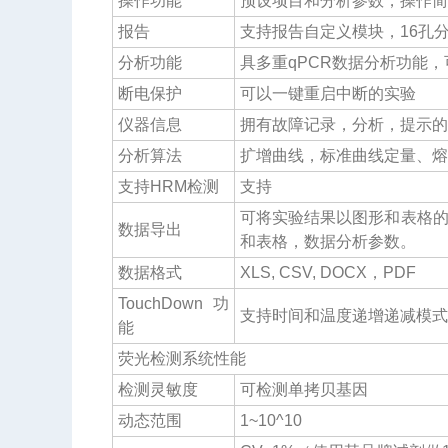
操作功能
预设项目和分析参数，操作简
报告
支持报告自定义模块，16孔
分析功能
具多重qPCR数据分析功能
断电保护
可以一键重启中断的实验
仪器信息
拥有故障记录，分析，提示的
分析算法
扩增曲线，标准曲线定量、熔解
支持HRM检测
支持
可将实验结果以图形和表格
数据导出
和表格，数据分析参数。
数据格式
XLS, CSV, DOCX，PDF
TouchDown功
支持时间和温度递增递减模式
能
荧光检测系统性能
检测灵敏度
可检测单拷贝基因
动态范围
1~10^10