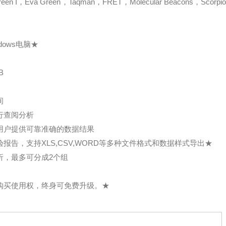
va Green，Taqman，FRET，Molecular Beacons，Scorpio
dows电脑★
B
间
行查阅分析
给用户提供可靠准确的数据结果
报告，支持XLS,CSV,WORD等多种文件格式和数据样式导出★
析，最多可分成2个组
费购买使用权，终身可免费升级。★