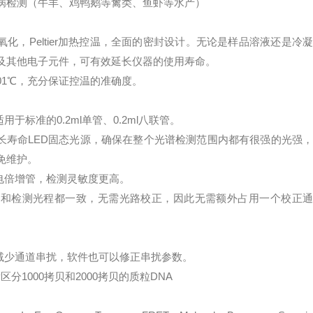
病检测（牛羊、鸡鸭鹅等禽类、鱼虾等水产）
化，Peltier加热控温，全面的密封设计。无论是样品溶液还是冷凝
及其他电子元件，可有效延长仪器的使用寿命。
.01℃，充分保证控温的准确度。
标准的0.2ml单管、0.2ml八联管。
长寿命LED固态光源，确保在整个光谱检测范围内都有很强的光强，
免维护。
电倍增管，检测灵敏度更高。
发和检测光程都一致，无需光路校正，因此无需额外占用一个校正通
减少通道串扰，软件也可以修正串扰参数。
分1000拷贝和2000拷贝的质粒DNA