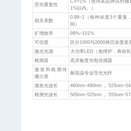
CV<1%（使用某品牌试剂做
荧光重复性
1%以内。）
0.99~1（每种浓度3个重复
相关系数
间）
扩增效率
99%~101%
可信度
区分1000与2000拷贝浓度差
激光光源
大功率LED（免维护，寿命
检测器
高灵敏度光电传感器
激发和检测传
耐高温专业导光光纤
播介质
激发光波长
460nm~480nm ， 525nm~5
检测光波长
505nm~525nm ， 555nm~57