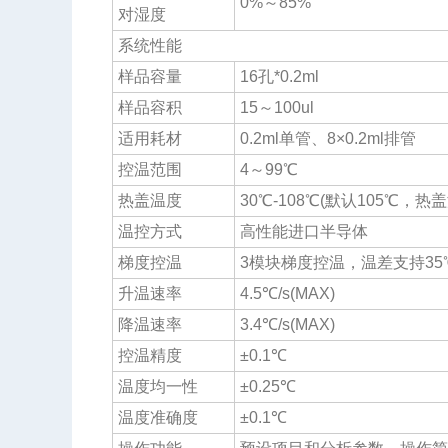
0%～85%
对湿度
系统性能
样品容量
16孔*0.2ml
样品容积
15～100ul
适用耗材
0.2ml单管、8×0.2ml排管
控温范围
4～99℃
热盖温度
30℃-108℃(默认105℃，热
温控方式
高性能进口半导体
梯度控温
3模块梯度控温，温差支持35
升温速率
4.5℃/s(MAX)
降温速率
3.4℃/s(MAX)
控温精度
±0.1℃
温度均一性
±0.25℃
温度准确度
±0.1℃