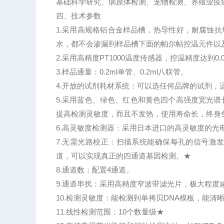
基础科学研究、病原体检测、宠物检测、养殖业疫
四、技术参数
1.采用高规格铝合金样品槽，热导性好，耐腐蚀抗氧
水，都不会渗漏到样品槽下面的帕尔帖控温元件以
2.采用高精度PT1000温度传感器，控温精度达到0
3.样品通量：0.2ml单管、0.2ml八联管。
4.开放的试剂耗材系统：可以选任何品牌的试剂，适用于
5.采用蓝色、绿色、红色和黄色四个高强度宽光谱
提高检测灵敏度，而且不发热，使用寿命长，终身
6.高灵敏度检测器：采用日本进口的高灵敏度的光
7.无需光路校正：扫描系统能确保每孔的信号激
道，可以实现真正的四通道基因检测。★
8.通道数：配置4通道。
9.通道串扰：采用高精度窄波带滤光片，极大程度
10.检测灵敏度：能检测到单拷贝DNA模板，能清晰区
11.线性检测范围：10个数量级★