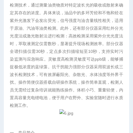
检测技术，通过测量油类物质对特定波长光的吸收或散射来确
定其存在的浓度。具体来说，油品中的多环芳烃和不饱和烃在
紫外光激发下会发出荧光，信号强度与油含量线性相关，适用
于原油、汽油等油类检测。此外，还有部分仪器采用红外分光
光度法或激光散射法进行检测：高效检测采用紫外分光光度法
时，萃取液测定仅需数秒，显著提升现场检测效率。部分仪器
全谱扫描仅需30秒，定点多次扫描缩短至10秒，支持实时污
染监测与应急响应。灵敏度高检测灵敏度可达ppb级，能够捕
捉极低浓度的蓝绿藻。抗干扰能力强部分仪器采用双波长或三
波长检测技术，可有效屏蔽阳光、杂散光、水体浊度等外界干
扰。操作简便仪器搭载自研操作系统，操作简单直观，检测人
员无需经过复杂培训就能熟练操作。体积小巧、重量轻便，内
置高容量充电锂电池，便于用户在野外、实验室随时进行水质
检测工作。
一、产品简介