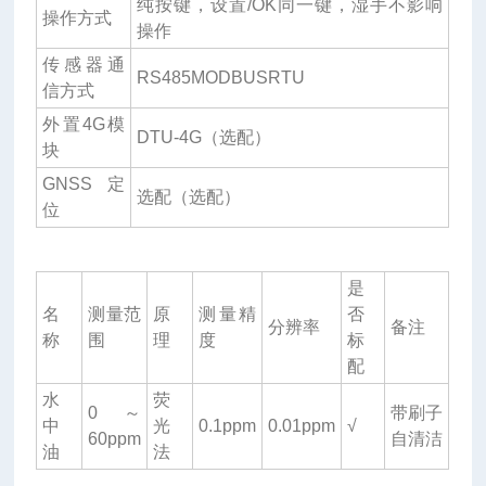
纯按键，设置/OK同一键，湿手不影响
操作方式
操作
传感器通
RS485MODBUSRTU
信方式
外置4G模
DTU-4G（选配）
块
GNSS定
选配（选配）
位
是
名
测量范
原
测量精
否
分辨率
备注
称
围
理
度
标
配
水
荧
0～
带刷子
中
光
0.1ppm
0.01ppm
√
60ppm
自清洁
油
法