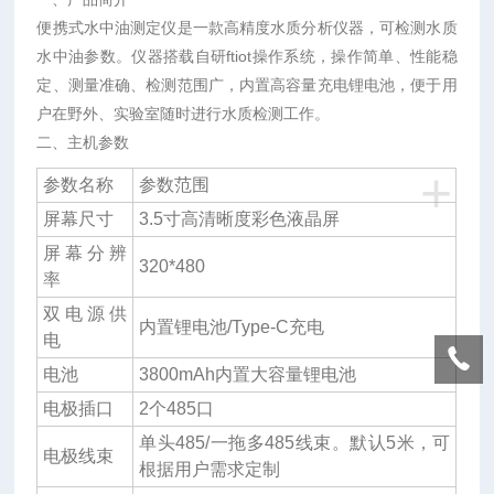
便携式水中油测定仪是一款高精度水质分析仪器，可检测水质
水中油参数。仪器搭载自研ftiot操作系统，操作简单、性能稳
定、测量准确、检测范围广，内置高容量充电锂电池，便于用
户在野外、实验室随时进行水质检测工作。
二、主机参数
+
三
参数名称
参数范围
、
屏幕尺寸
3.5寸高清晰度彩色液晶屏
传
屏幕分辨
感
320*480
率
器
双电源供
参
内置锂电池/Type-C充电
电
数
配
电池
3800mAh内置大容量锂电池
置
电极插口
2个485口
单头485/一拖多485线束。默认5米，可
电极线束
根据用户需求定制