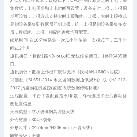
2.低功耗工作模式：该模式下，CPU控制传感器定时上电，采
集数据，上电周期和上电时间可设置；设备定时上报，上报周
期可设置，上报方式支持实时上报和统一上报，实时上报模式
是指设备采集到数据后即刻上报，统一上报是指设备采集多次
后，数据统一上报。相应的参数均可配置。
续航时间 在10分钟采集一次/1小时传输一次模式下，工作时
间≥12个月
通讯接口：标配1路NB-iot或4G无线传输接口、1路RS485接
口。
通讯协议：数据上传出厂默认支持《我司AN-UNION协议》，
可选配《SL651-2014 水文监测数据通讯规约》或《HJ 212-
2017 污染物在线监控(监测)系统数据传输标准》
远程配置：平台下发配置指令/参数，终端连接平台后自动修
改配置信息
天线类型：防水玻璃钢高增益天线
外壳材质：304不锈钢
外形尺寸：Φ174mm*H206mm（不含天线）
防护等级：IP68