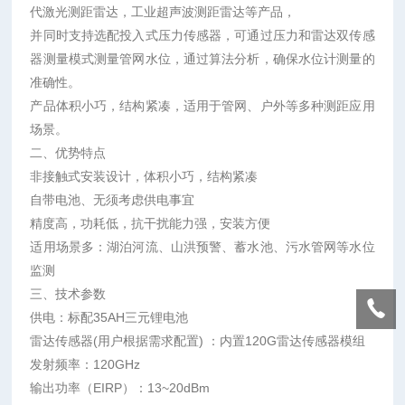
代激光测距雷达，工业超声波测距雷达等产品，
并同时支持选配投入式压力传感器，可通过压力和雷达双传感
器测量模式测量管网水位，通过算法分析，确保水位计测量的
准确性。
产品体积小巧，结构紧凑，适用于管网、户外等多种测距应用
场景。
二、优势特点
非接触式安装设计，体积小巧，结构紧凑
自带电池、无须考虑供电事宜
精度高，功耗低，抗干扰能力强，安装方便
适用场景多：湖泊河流、山洪预警、蓄水池、污水管网等水位
监测
三、技术参数
供电：标配35AH三元锂电池
雷达传感器(用户根据需求配置) ：内置120G雷达传感器模组
发射频率：120GHz
输出功率（EIRP）：13~20dBm