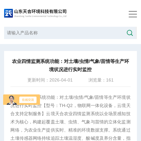
当前位置：
首页
/
技术文章
/
农业四情监测系统功能：对土壤/虫情/气象/苗情等生产环境状况进行实时监控
农业四情监测系统功能：对土壤/虫情/气象/苗情等生产环
境状况进行实时监控
更新时间：2026-04-01
浏览量：161
农业四情监测系统功能：对土壤/虫情/气象/苗情等生产环境状
况进行实时监控
【型号：TH-Q2，物联网一体化设备，云境天
合支持定制服务】
云境天合农业四情监测系统以全场景感知技
术为核心，构建起覆盖土壤、虫情、气象与苗情的立体化监测
网络，为农业生产提供实时、精准的环境数据支撑。系统通过
土壤传感器网络持续追踪土壤温湿度、酸碱度及养分含量，指