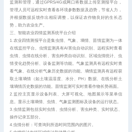
监测和管理，通过GPRS/4G或网口将数据上传至测报平台，
管理人员可远程实时查看各环境参数数据及趋势，节省人力，
并根据数据反馈作出相应调整，以保证农作物良好的生长态
势，助力农业生产。
三、智能农业四情监测系统平台介绍
1.农业四情测报平台是集虫情、气象、墒情、苗情监测为一体
在线监控平台。虫情监测具有AI害虫自动识别、远程实时查看
虫情、虫情在线分析、害虫种类自动识别、区域虫情统计、虫
情变化趋势分析、设备监测等功能。气象监测具有远程实时查
看气象、在线分析气象历史数据的功能。墒情监测具有远程获
取土壤墒情（如土壤温湿度、水分、PH）数据、在线分析土
壤墒情历史数据的功能。苗情监测可实时查看作物长势画面。
2.监控主页显示设备列表、大屏可视化、地图展示等菜单信
息。显示土壤墒情、虫情、气象监测图标及设备的运行状态。
3.虫情监测包括实时虫情、虫情分析、害虫种类、实时状态、
操作记录五部分。
4.虫情分析：可查询到所选时间范围内的图片。