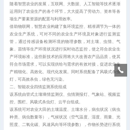
随着智慧农业的发展，互联网、大数据、人工智能等技术逐渐
运用到了农业生产的各个环节，大大提高了劳动力、资本等各
项生产要素资源的配置与利用效率。
借助物联网，智慧农业构建了集环境监控、精准调节为一体的
农业生产系统，可对不同的农业生产环境及对象进行监测监
管，通过传感设备检测环境的物理参数，对土壤、虫情、气
象、苗情等生产环境状况进行实时动态监控，使之符合农业生
产环境标准，这些新技术的应用将大大改善农产品品质，使其
符合市场需求，可以实现供给与需求的有效对接，促进农业生
产精细化、高效化、现代化发展。同时系统配备了风吸式杀虫
灯，可高效杀虫，绿色无污染。
二、智能农业四情监测系统组成
该系统由管式土壤墒情监测仪、虫情测报灯、气象站、视频监
控、围栏、风吸式杀虫灯、云平台组成。
该系统可对农业大田的土壤温度、土壤水分，病虫状况（病虫
种类、病虫数量等），气候状况（空气温度、湿度、雨量、光
照度、二氧化碳、风速风向等环境参数），作物长势进行系统