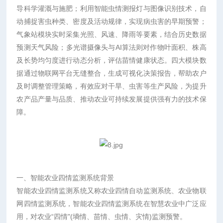
导科学灌溉与施肥；利用智能虫情测报灯与图像识别技术，自
动捕捉害虫种类、密度及活动规律，实现病虫害的早期预警；
气象站模块实时采集光照、风速、降雨等要素，结合历史数据
预测天气风险；多光谱摄像头与AI算法则对作物叶面积、株高
及长势均匀度进行动态分析，评估苗情健康状态。四大模块数
据通过物联网平台无缝整合，生成可视化决策报告，帮助农户
及时调整管理策略，有效应对干旱、虫害等生产风险，为提升
农产品产量与品质、推动农业可持续发展提供强有力的技术保
障。
一、智能农业四情监测系统背景
智能农业四情监测系统又称农业四情自动监测系统、农业物联
网四情监测系统，智能农业四情监测系统在智慧农业中广泛应
用，对农业“四情"(墒情、苗情、虫情、灾情)监测预警。