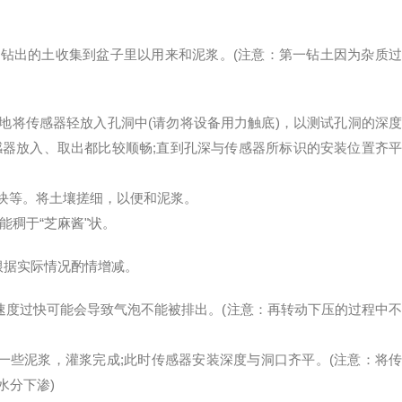
把钻出的土收集到盆子里以用来和泥浆。(注意：第一钻土因为杂质过
性地将传感器轻放入孔洞中(请勿将设备用力触底)，以测试孔洞的深度
感器放入、取出都比较顺畅;直到孔深与传感器所标识的安装位置齐平
土块等。将土壤搓细，以便和泥浆。
能稠于“芝麻酱"状。
可根据实际情况酌情增减。
速度过快可能会导致气泡不能被排出。(注意：再转动下压的过程中不
一些泥浆，灌浆完成;此时传感器安装深度与洞口齐平。(注意：将传
水分下渗)