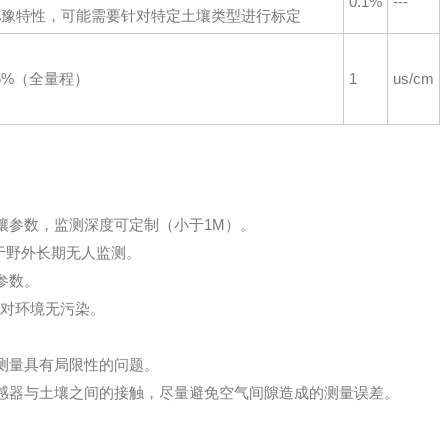
0.1%
---
弛豫特性，可能需要针对特定土壤类型进行标定
）±5%（全量程）
1
us/cm
壤参数，监测深度可定制（小于1M）。
用于野外长期无人监测。
参数。
、对环境无污染。
测量具有局限性的问题。
感器与土壤之间的接触，尽量避免空气间隙造成的测量误差。