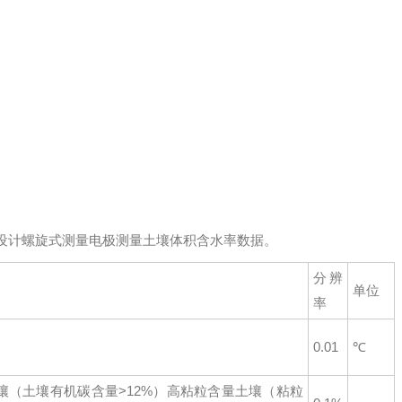
）
设计螺旋式测量电极测量土壤体积含水率数据。
分辨
单位
率
0.01
℃
壤（土壤有机碳含量>12%）高粘粒含量土壤（粘粒