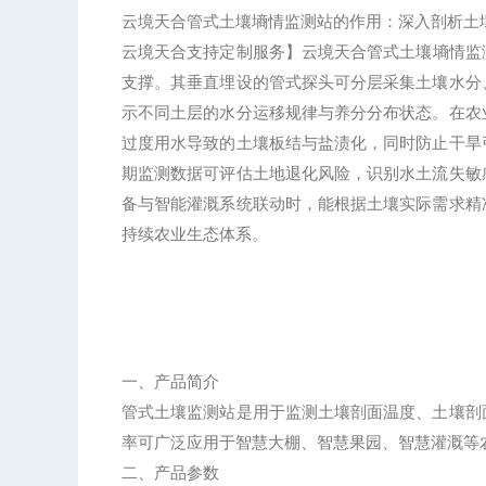
云境天合管式土壤墒情监测站的作用：
深入剖析土
云境天合支持定制服务】
云境天合管式土壤墒情监
支撑。其垂直埋设的管式探头可分层采集土壤水分
示不同土层的水分运移规律与养分分布状态。在农
过度用水导致的土壤板结与盐渍化，同时防止干旱
期监测数据可评估土地退化风险，识别水土流失敏
备与智能灌溉系统联动时，能根据土壤实际需求精
持续农业生态体系。
一、产品简介
管式土壤监测站是用于监测土壤剖面温度、土壤剖
率可广泛应用于智慧大棚、智慧果园、智慧灌溉等
二、产品参数