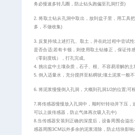
务必慢速多转几圈，防止钻头跑偏至孔洞打歪)
2. 将取土钻从孔洞中取出，放到盆子里，用工具
多，不做收集)
3. 反复持续上述打孔、取土，并在此过程中尝试
是否合适;若有卡顿，则使用取土钻修正，保证传
（零刻度线），打孔完成。
4. 挑出盆中土壤杂质，石子、根、不容易溶解的
5. 倒入适量水，充分搅拌至粘稠状;壤土泥浆一般不
6. 将泥浆慢慢倒入孔洞，大概到孔洞1/2的位置;
7.将传感器慢慢放入孔洞中，顺时针转动并下压，
可以上拔传感器，防止气体再次吸入孔中)
8.当传感器安装到正确的深度后，设备周围会溢出
感器周围3CM以外多余的泥浆清除，防止结块影响