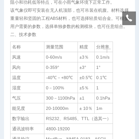
阻小和功耗低等特点，可在小雨气象环境下正常工作。
该气象仪即可安装在无人机顶部，也可吊装在机腹。材料选择
重量轻和坚固的工程ABS材料，也可选择轻质铝合金。可根据
用户需要的参数，选择单独参数的检测模块，也可任意组合。
二、技术参数
+
名称
测量范围
精度
分辨率
风速
0-60m/s
±3％
0.1m/s
风向
0-359°
±3°
1°
温度
-40℃－+80℃
±0.5℃
0.1℃
湿度
0－100%
±5％
1
气压
300－1100hPa
±1
0.1hPa
能见度
20-10000m
± 10％
1m
数字输出
RS232、RS485、TTL（选其一）
通讯波特率
4800-19200