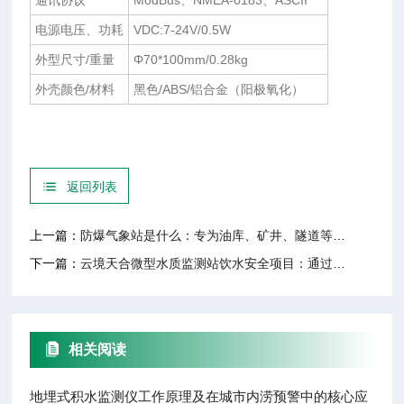
通讯协议
ModBus、NMEA-0183、ASCII
电源电压、功耗
VDC:7-24V/0.5W
外型尺寸/重量
Φ70*100mm/0.28kg
外壳颜色/材料
黑色/ABS/铝合金（阳极氧化）
返回列表
上一篇：
​防爆气象站是什么：专为油库、矿井、隧道等易燃易爆环境设计的气象设备
下一篇：
云境天合微型水质监测站饮水安全项目：通过监测水源水质变化，确保供水健康
相关阅读
地埋式积水监测仪工作原理及在城市内涝预警中的核心应