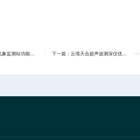
动、连续、高精度地采集和传输气象环境参数
下一篇：
云境天合超声波测深仪优势：续航持久能耗低，轻松胜任野外水域深度测量工作