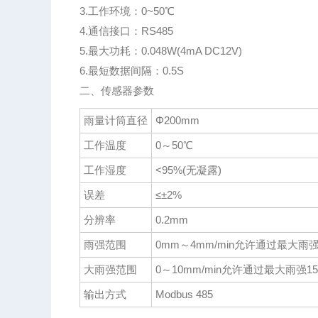
3.工作环境：0~50℃
4.通信接口：RS485
5.最大功耗：0.048W(4mA DC12V)
6.最短数据间隔：0.5S
二、传感器参数
雨量计筒直径
Φ200mm
工作温度
0～50℃
工作湿度
<95%(无凝露)
误差
≤±2%
分辨率
0.2mm
雨强范围
0mm～4mm/min允许通过最大雨强8
大雨强范围
0～10mm/min允许通过最大雨强15m
输出方式
Modbus 485