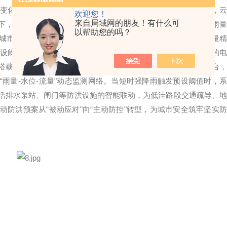
变化，优化城市防洪预案
【型号：TH-YL1，物联网一体化设备，
欢迎您！
来自局域网的朋友！有什么可
下，降雨事件频发，城市防洪体系面临严峻挑战。云境天合翻斗雨
以帮助您的吗？
城市防洪工程中的“感知触角"。该设备通过机械翻斗结构实现雨量精
设阈值时，翻斗自动翻转并触发磁钢-干簧管开关，生成可量化的电
搭载的物联网通信模块可实时将雨量数据上传至城市防洪指挥平台，
雨量-水位-流量"动态监测网络。当短时强降雨触发预设阈值时，系
活排水泵站、闸门等防洪设施的智能联动，为低洼路段交通疏导、地
防洪预案从“被动应对"向“主动防控"转型，为城市安全筑牢坚实防