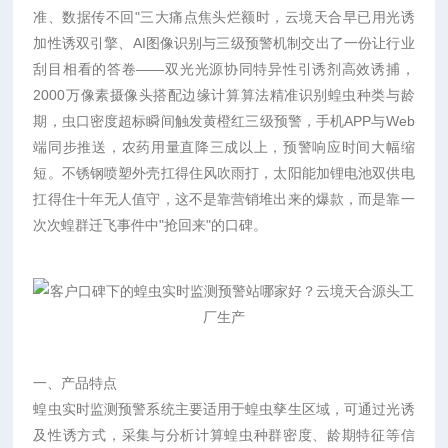
准、数据传不回"三大痛点焦头烂额时，云境天合早已用光诱
加性诱双引擎、AI图像识别与三级预警机制交出了一份让行业
刮目相看的答卷——双光光源协同特异性引诱剂高效诱捕，
2000万像素摄像头搭配边缘计算算法精准识别蝗虫种类与龄
期，虫口密度超标瞬间触发黄橙红三级预警，手机APP与Web
端同步推送，农药用量直降三成以上，预警响应时间大幅缩
短。不锈钢喷塑外壳扛得住风吹雨打，太阳能加锂电池双供电
扛得住十年无人值守，这不是靠营销堆出来的爆款，而是靠一
次次蝗群迁飞事件中"抢回来"的口碑。
一、产品特点
蝗虫实时监测预警系统主要适用于蝗虫孳生区域，可通过光诱
及性诱方式，采集与分析计算蝗虫种群密度、龄期特征等信