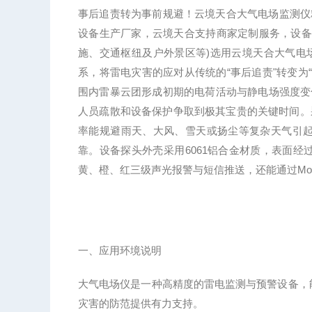
事后追责转为事前规避！云境天合大气电场监测仪精
设备生产厂家，云境天合支持商家定制服务，设备
施、交通枢纽及户外景区等)选用云境天合大气电
系，将雷电灾害的应对从传统的“事后追责"转变为
围内雷暴云团形成初期的电荷活动与静电场强度变
人员疏散和设备保护争取到极其宝贵的关键时间。
率能规避雨天、大风、雪天或扬尘等复杂天气引
靠。设备探头外壳采用6061铝合金材质，表面经
黄、橙、红三级声光报警与短信推送，还能通过Mod
一、应用环境说明
大气电场仪是一种高精度的雷电监测与预警设备，
灾害的防范提供有力支持。