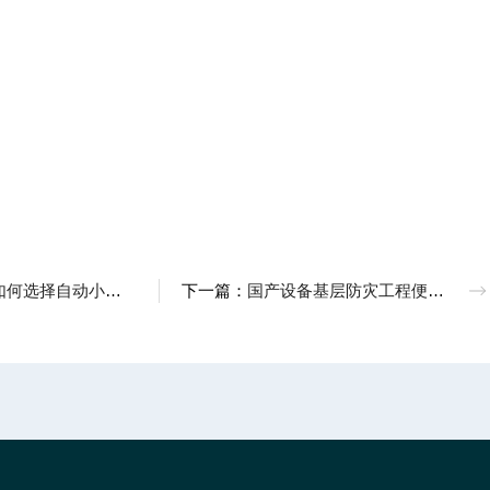
气象站，这个品牌值得关注—云境天合
下一篇：
国产设备基层防灾工程便携式气象仪哪家好？为你推荐实力派厂家云境天合