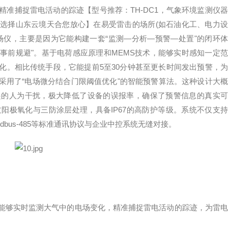
准捕捉雷电活动的踪迹【型号推荐：TH-DC1，气象环境监测仪器
选择山东云境天合您放心】在易受雷击的场所(如石油化工、电力设
场仪，主要是因为它能构建一套“监测—分析—预警—处置"的闭环体
“事前规避"。基于电荷感应原理和MEMS技术，能够实时感知一定范
化。相比传统手段，它能提前5至30分钟甚至更长时间发出预警，为
采用了“电场微分结合门限阈值优化"的智能预警算法。这种设计大概
起的人为干扰，极大降低了设备的误报率，确保了预警信息的真实可
过阳极氧化与三防涂层处理，具备IP67的高防护等级。系统不仅支持
bus-485等标准通讯协议与企业中控系统无缝对接。
能够实时监测大气中的电场变化，精准捕捉雷电活动的踪迹，为雷电