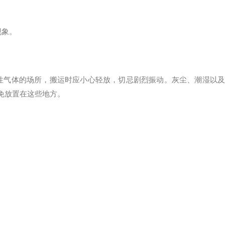
现象。
蚀性气体的场所，搬运时应小心轻放，切忌剧烈振动。灰尘、潮湿以及
免放置在这些地方。