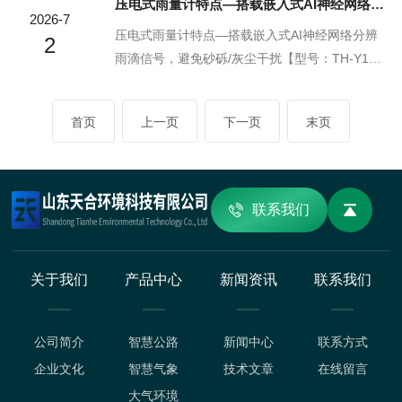
压电式雨量计特点—搭载嵌入式AI神经网络分辨雨滴信号，避免砂砾/灰尘干扰
试，就能快速完成部署并获取精准的气象数据，
特殊工况专门研发的安全监测设备，从电路设计
2026-7
全程为科考作业的路线规划、风险预判提供可靠
到外壳材质全链路落实防爆安全标准，杜绝设备
压电式雨量计特点—搭载嵌入式AI神经网络分辨
2
的实时气象支...
自身成为点火源的风险，能够在充满爆炸性混合
雨滴信号，避免砂砾/灰尘干扰【型号：TH-Y1，
物的高危环境中持续稳定运行，精准采集各类关
物联网一体化设备，云境天合支持定制服务】云
键气象参数，为石化企业实时掌握厂区气象动态
境天合压电式雨量计，跳出传统雨量监测设备易
首页
上一页
下一页
末页
提供可靠依据，既可以辅助预判易燃易爆介质的
受户外复杂环境干扰的性能局限，将AI信号识别
扩散路径，也能在天气来临前提前触发预警，帮
算法深度融入核心监测逻辑当中，依托压电传感
助企业提前落...
单元捕捉到的丰富振动信号完成智能甄别，能够
精准区分真实降雨产生的振动波形与沙尘击打、
联系我们
外物碰撞等干扰带来的异常信号，从源头过滤掉
各类非降雨因素引发的无效监测数据，解决了野
外复杂工况下常见的数据误报痛点，无需频繁人
关于我们
产品中心
新闻资讯
联系我们
工现场核...
公司简介
智慧公路
新闻中心
联系方式
企业文化
智慧气象
技术文章
在线留言
大气环境