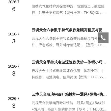
2026-7
便携式气象站户外探险神器：随测随走，数据随
6
行，让安全更有底气【型号推荐：TH-BQX6，气
象环境监测仪器设备生产厂家，云境天合支持商
家定制服务，设备选择山东云境天合您放心】云
云境天合六参数手持气象仪兼顾高精度与便携性，应急巡检、野外科考都适配！
境天合便携式气象站是一种便于携带、高度集成
2026-7
的可移动式气象观测系统，能够实时采集温度、
云境天合六参数手持气象仪兼顾高精度与便携
3
湿度、风速、风向、气压、降水量、太阳辐射等
性，应急巡检、野外科考都适配！【型号：TH-S
多项气象要素，形成"数据采集—传输—处理—输
Q6，物联网一体化设备，云境天合支持定制服
出"的完整闭环。核心作用实时气象监测通过集成
务】云境天合六参数手持气象仪打破了传统气象
云境天合手持式电波流速仪优势—体积小巧、手持操作、电池供电、使用简便
多种微型传感器，实时捕获大气中的关键气象要
监测设备要么笨重难携、要么精度不足的固有局
2026-7
素，数据更新频率可达秒级，满足快速响应需
限，在小巧轻便的机身里集成了多类高精度感知
云境天合手持式电波流速仪优势—体积小巧、手
3
求。移动观...
模块，真正实现了专业级监测精度与随身便携属
持操作、电池供电、使用简便【型号：TH-LS5
性的兼顾，它无需复杂的安装调试流程，工作人
+，物联网一体化设备，云境天合支持定制服务】
员从随身工具包取出后就能快速启动采集，在应
云境天合手持式电波流速仪是专为野外水文测流
云境天合玻璃钢百叶箱性能—通风+隔热+防辐射+防风雨，搭建可靠防护屏障
急巡检的突发场景下可以第一时间获取现场气象
场景量身打造的便携式专业设备，凭借四大核心
2026-7
数据，为应急处置提供精准的实时参考，在野外
实用特点成为一线水文工作者的得力助手，它体
云境天合玻璃钢百叶箱性能—通风+隔热+防辐射
3
科考的复杂地形中...
积小巧轻便，不会给野外长途携带增添额外负
+防风雨，搭建可靠防护屏障【型号：TH-BLG1，