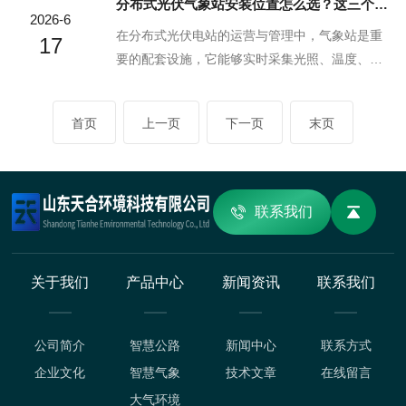
分布式光伏气象站安装位置怎么选？这三个原则最重要
间，通过手机即可随时查看虫害发生动态，系统
为现代农业提供灵活高效的病害监测解决方案。
2026-6
还会根据监测数据智能生成预警报告和防治建
该产品可根据实际需求在自动运行模式、定时运
在分布式光伏电站的运营与管理中，气象站是重
17
议。这种全天...
行模式和调试运行模式间自由切换，满足不同场
要的配套设施，它能够实时采集光照、温度、风
景下的监测需求。自动运行模式下设备全天候智
速、降水等环境数据，为发电量预估、设备运
能工作，持续监控田间黑穗病发生动态；定时运
维、故障排查以及电站能效分析提供核心依据。
首页
上一页
下一页
末页
行模式可按预设时间启动监测，实现节能高效运
气象站采集数据的精准度，直接取决于安装位置
作；调试模式则为设备维护和参数调整提供便捷
是否合理，一旦选址出现偏差，监测数据会严重
操作界面。三...
失真，不仅失去参考价值，还会影响整个光伏电
站的调度与评估工作。结合分布式光伏电站的场
联系我们
地特点与实际使用需求，选址工作需牢牢把握三
大核心原则，兼顾数据真实性、设备安全性与运
维便捷性，下文结合实际场景详细讲解。第一个
关于我们
产品中心
新闻资讯
联系我们
核心原则，保证监测环...
公司简介
智慧公路
新闻中心
联系方式
企业文化
智慧气象
技术文章
在线留言
大气环境