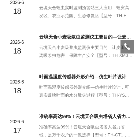
2026-6
云境天合蝗虫实时监测预警站三大应用—蝗灾高
18
发区、农业示范园、生态修复区【型号：TH-HC
1，物联网一体化设备，云境天合支持定制服务】
云境天合蝗虫实时监测预警站是专为蝗灾防控设
云境天合小麦吸浆虫监测仪主要目的—让麦田远离吸浆虫危害，保障生产安全
计的智能监测系统，在蝗灾高发区、农业示范园
2026-6
及生态修复区等关键区域构建起全天候的虫情监
云境天合小麦吸浆虫监测仪主要目的—让麦田远
18
测网络。该产品通过高灵敏度传感器与智能识别
离吸浆虫危害，保障生产安全【型号：TH-XM3，
算法，实时捕捉蝗虫种群动态与迁移趋势，将监
物联网一体化设备，云境天合支持定制服务】云
测数据即时回传至预警平台，为防控决策提供科
境天合小麦吸浆虫监测仪是一款专为保障粮食生
​叶面温湿度传感器外形介绍—仿生叶片设计，可真实反映叶面的水分散失过程
学依据。云境天合以技术创新为核心，突破传统
产安全与品质设计的智能虫害防控设备，致力于
2026-6
人工巡查的局限，实现蝗虫从早期发现到精准扑
通过科技手段让农作物远离吸浆虫危害。该产品
叶面温湿度传感器外形介绍—仿生叶片设计，可
18
杀的全程数字...
采用先进的监测技术，实时捕捉田间虫情动态，
真实反映叶面的水分散失过程【型号：TH-YS
精准识别吸浆虫活动规律，为农户提供科学防治
W，物联网一体化设备，云境天合支持定制服
依据。通过智能化数据采集与分析，云境天合将
务】云境天合叶面温湿度传感器是一款专为植物
准确率高达99%！云境天合吸虫塔省人省力省钱，是万千农户的一致选择
传统依赖经验的虫害防控模式升级为数据驱动的
生理研究设计的智能监测设备，其突破性的模拟
2026-6
精准管理模式，有效降低农药使用量，提升防治
叶面结构设计使传感器能够真实还原植物叶片的
准确率高达99%！云境天合吸虫塔省人省力省
17
效率，确保小...
温湿度变化过程。该产品采用仿生学原理，通过
钱，是万千农户的一致选择【型号：TH-CT1，物