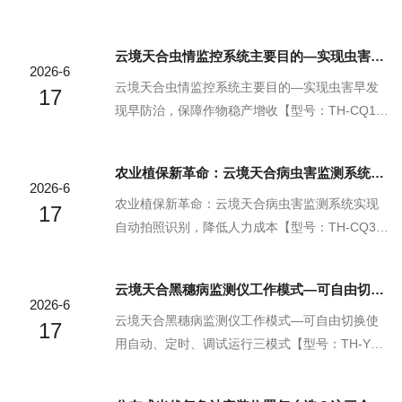
精密的结构复刻和材料选择，确保传感器表面与
联网一体化设备，云境天合支持定制服务】云境
真实叶片具有相似的光热特性与水分散失行为，
天合吸虫塔作为现代农业虫害监测领域的革命性
云境天合虫情监控系统主要目的—实现虫害早发现早防治，保障作物稳产增收
从而获得更接近实际生长环境下的监测数据。云
产品，凭借99%的超高识别准确率和"省人省力省
2026-6
境天合将先进的传感技术与生态理念相结合，打
钱"的三大核心优势，已成为万千农户防控虫害的
云境天合虫情监控系统主要目的—实现虫害早发
17
造出这款能够精准反...
一致选择。该产品采用先进的负压吸附技术，能
现早防治，保障作物稳产增收【型号：TH-CQ1，
够高效捕获田间各类害虫，配合智能图像识别系
物联网一体化设备，云境天合支持定制服务】云
统实现虫种精准分类；自动化运行模式大幅减少
境天合虫情监控系统作为现代农业植保的智能化
农业植保新革命：云境天合病虫害监测系统实现自动拍照识别，降低人力成本
人工巡查需求，24小时不间断监测确保无虫情遗
解决方案，其核心使命是通过技术创新实现虫害
2026-6
漏；创新的节能设计显著降低设备运行成本，实
的早期发现与精准防治，为作物稳产增收提供坚
农业植保新革命：云境天合病虫害监测系统实现
17
现长...
实保障。该系统采用先进的物联网传感技术和AI
自动拍照识别，降低人力成本【型号：TH-CQ3，
图像识别算法，能够全天候自动监测田间害虫种
物联网一体化设备，云境天合支持定制服务】云
类与数量变化，实时捕捉虫情动态。当监测到害
境天合病虫害监测系统作为农业植保领域的革命
云境天合黑穗病监测仪工作模式—可自由切换使用自动、定时、调试运行三模式
虫种群密度异常升高时，系统会立即触发多级预
性产品，通过自动化技术改变了传统依赖人工巡
2026-6
警机制，通过手机APP、短信等方式将警报信息
查的虫害监测模式。该系统集成高精度图像采集
云境天合黑穗病监测仪工作模式—可自由切换使
17
推送至农...
模块和AI识别算法，能够自动完成诱虫、拍照、
用自动、定时、调试运行三模式【型号：TH-YM
分类计数等全流程作业，并将实时数据通过物联
4，物联网一体化设备，云境天合支持定制服务】
网传输至云端平台。农户和植保人员无需亲临田
云境天合黑穗病监测仪采用智能化多模式设计，