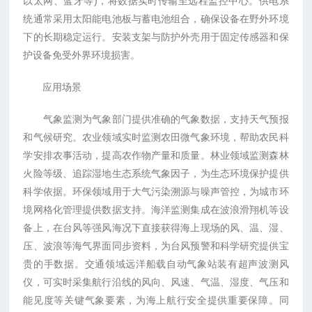
以太网、蓝牙等)，将数据实时传输至远程监控中心。供电系
统通常采用太阳能电池板与蓄电池组合，确保设备在野外环境
下的长期稳定运行。安装支架与防护外壳用于固定传感器和保
护设备免受外界环境损害。
应用场景
气象监测为气象部门提供准确的气象数据，支持天气预报
和气候研究。农业领域实时监测农田微气象环境，帮助农民科
学安排农事活动，提高农作物产量和质量。林业领域监测森林
火险等级、追踪湿地生态系统气象因子，为生态环境保护提供
科学依据。环保领域用于大气污染溯源与噪声管控，为城市环
境网格化管理提供数据支持。海洋监测集成在波浪滑翔机等设
备上，在台风等强风海况下直接获得海上现场的风、温、湿、
压、波浪等海气界面同步资料，为台风预警和科学研究提供宝
贵的手数据。交通领域远洋船载自动气象站装有超声波测风
仪，可实时采集航行沿线的风向、风速、气温、湿度、气压和
能见度等关键气象要素，为海上航行安全提供重要保障。同