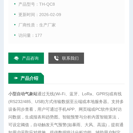
软件实时访问数据，生成报表和趋势图。智能预警与分析内置
产品型号：TH-QC8
智能算法，可设定阈值，自动触发天气预警(如暴雨、大风、高
更新时间：2026-02-09
温)，提前通知用户采取应对措施。提供数据统计分析功能，辅
厂商性质：生产厂家
助用户制定科学决策(如农业灌溉计划、户外活动安排)
访问量：177
产品咨询
联系我们
产品介绍
小型自动气象站
通过无线(Wi-Fi、蓝牙、LoRa、GPRS)或有线
(RS232/485、USB)方式传输数据至云端或本地服务器。支持多
设备同步查看，用户可通过手机APP、网页端或PC软件实时访
问数据，生成报表和趋势图。智能预警与分析内置智能算法，
可设定阈值，自动触发天气预警(如暴雨、大风、高温)，提前通
知用户采取应对措施。提供数据统计分析功能，辅助用户制定