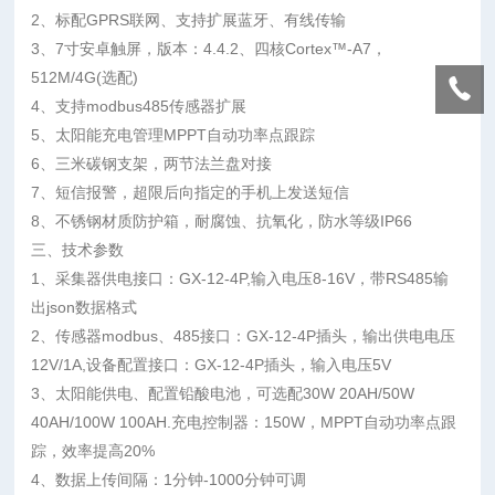
2、标配GPRS联网、支持扩展蓝牙、有线传输
3、7寸安卓触屏，版本：4.4.2、四核Cortex™-A7，
512M/4G(选配)
4、支持modbus485传感器扩展
5、太阳能充电管理MPPT自动功率点跟踪
6、三米碳钢支架，两节法兰盘对接
7、短信报警，超限后向指定的手机上发送短信
8、
不锈钢
材质防护箱，耐腐蚀、抗氧化，防水等级IP66
三、技术参数
1、
采集器供电接口：GX-12-4P,输入电压8-16V，带RS485输
出json数据格式
2、传感器modbus、485接口：GX-12-4P插头，输出供电电压
12V/1A,设备配置接口：GX-12-4P插头，输入电压5V
3、太阳能供电、配置铅酸电池，可选配30W 20AH/50W
40AH/100W 100AH.充电控制器：150W，MPPT自动功率点跟
踪，效率提高20%
4、数据上传间隔：1分钟-1000分钟可调