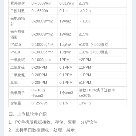
紫外辐射
0～500W/㎡
0.01W/㎡
≤±3%
日照时数
0～6500h
0.1 h
＜0.2 h
光电总辐
0-2000W/m2
1W/m2
＜±3%
射
光合有效
0-2000W/m2
1W/m2
≤±5%
辐射
PM2.5
0-1000ug/m³
1ug/m³
±10%（<500微克）
PM10
0-1000ug/m³
1ug/m³
±10%（<500微克）
一氧化碳
0-1000ppm
1PPM
±2PPM
二氧化硫
0-20PPM
0.1PPM
±1PPM
二氧化氮
0-20PPM
0.1PPM
±1PPM
臭氧
0-20PPM
0.1PPM
±1PPM
0～10万
读数±10%;离子迁移率
负氧离子
1个/cm3
个/cm3
≤±20%
含氧量
0~25%Vol
0.1%
±3%FS
四、上位机软件介绍
1、PC单机版数据接收、存储、查看、分析软件
2、支持串口数据接收、处理、展示