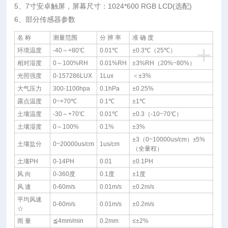
5、7寸安卓触屏，屏幕尺寸：1024*600 RGB LCD(选配)
6、部分传感器参数
名 称
测量范围
分 辨 率
准 确 度
+
环境温度
-40～+80℃
0.01℃
±0.3℃（25℃）
相对湿度
0～100%RH
0.01%RH
±3%RH（20%~80%）
光照强度
0-157286LUX
1Lux
＜±3%
大气压力
300-1100hpa
0.1hPa
±0.25%
露点温度
0~+70℃
0.1℃
±1℃
土壤温度
-30～+70℃
0.01℃
±0.3（-10~70℃）
土壤湿度
0～100%
0.1%
±3%
±3（0~10000us/cm）±5%
土壤盐分
0~20000us/cm
1us/cm
（全量程）
土壤PH
0-14PH
0.01
±0.1PH
风 向
0-360度
0.1度
±1度
风 速
0-60m/s
0.01m/s
±0.2m/s
平均风速
0-60m/s
0.01m/s
±0.2m/s
☆
雨 量
≦4mm/min
0.2mm
≤±2%