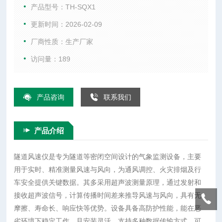
过发射和接收超声波信号，计算传播时间差来推导风速与风
产品型号：TH-SQX1
向，具有无摩擦、寿命长、响应快等优势。设备具备高防护性
更新时间：2026-02-09
能，能在恶劣环境下稳定工作，且安装灵活，支持多种数据传
厂商性质：生产厂家
输方式，可无缝对接控制系统，实现远程监控。
访问量：189
产品咨询
联系我们
产品介绍
隧道风速仪是专为隧道等密闭空间设计的气象监测设备，主要
用于实时、精准测量风速与风向，为通风调控、火灾排烟及行
车安全提供关键数据。其多采用超声波测量原理，通过发射和
接收超声波信号，计算传播时间差来推导风速与风向，具有无
摩擦、寿命长、响应快等优势。设备具备高防护性能，能在恶
劣环境下稳定工作，且安装灵活，支持多种数据传输方式，可