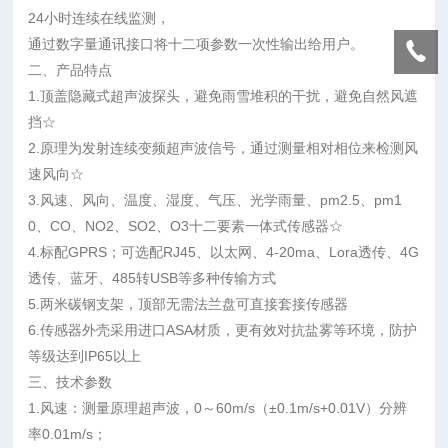
24小时连续在线监测，
通过数字量通讯接口将十二项参数一次性输出给用户。
二、产品特点
1.顶盖隐藏式超声波探头，避免雨雪堆积的干扰，避免自然风遮
挡☆
2.原理为发射连续变频超声波信号，通过测量相对相位来检测风
速风向☆
3.风速、风向、温度、湿度、气压、光学雨量、pm2.5、pm1
0、CO、NO2、SO2、O3十二要素一体式传感器☆
4.标配GPRS；可选配RJ45、以太网、4-20ma、Lora透传、4G
透传、蓝牙、485转USB等多种传输方式
5.两米碳钢支架，顶部无需法兰盘可直接套接传感器
6.传感器外壳采用进口ASA材质，更有效对抗盐雾等环境，防护
等级达到IP65以上
三、技术参数
1.风速：测量原理超声波，0～60m/s（±0.1m/s+0.01V）分辨
率0.01m/s；