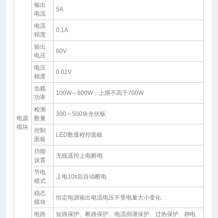
输出
5A
电流
电流
0.1A
精度
输出
60V
电压
电压
0.01V
精度
负载
100W～600W；上限不高于700W
功率
检测
300～500块光伏板
电源
数量
模块
控制
LED数显程控面板
面板
功能
无线遥控上电断电
设置
节电
上电10s后自动断电
模式
稳态
恒定电源输出电流电压不受电量大小变化
模块
电路
短路保护、断路保护、电流倒灌保护、过热保护、静电