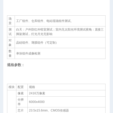
场
工厂组件、仓库组件、电站现场组件测试、
景
测
白天：户外防红外暗室测试；室内无太阳光环境测试夜晚：直接三
试
脚架测试，灯光月光无影响
对
晶硅组件、薄膜组件（可定制）
象
数
单块组件成像检测
量
规格参数：
模块
配置
规格
像素
2416万像素
分辨
6000x4000
率
芯片
23.5x15.6mm、CMOS传感器