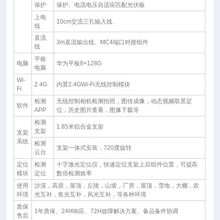
保护
保护、电流电压自适应匹配光伏板
上电
10cm交流三孔输入线
线
直流
3m直流输出线、MC4端口对接组件
线
平板
电脑
华为平板8+128G
电脑
Wi-
2.4G
内置2.4GWi-Fi无线控制模块
Fi
检测
无线控制相机检测拍照，图传成像，动态视频取景定
软件
APP
位，历史图片查看，图像下载等
检测
1.85米铝合金支架
支架
支架
系统
检测
支架一体式安装，720度旋转
云台
定位
检测
十字激光定位仪，快速定位支架上后组件位置，可提高
模块
定位
数倍检测效率
使用
沙漠，高原，屋顶，丘陵，山坡，厂房，屋顶，雪地，大棚，农
环境
光互补，鱼光互补，风光互补，等各种环境
质保
1年质保、24H响应、72H故障解决方案、备品备件协调
售后