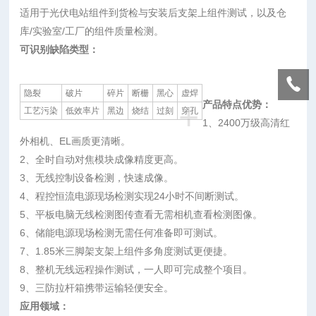
适用于光伏电站组件到货检与安装后支架上组件测试，以及仓
库/实验室/工厂的组件质量检测。
可识别缺陷类型：
隐裂
破片
碎片
断栅
黑心
虚焊
+
产品特点优势：
工艺污染
低效率片
黑边
烧结
过刻
穿孔
1、2400万级高清红
外相机、EL画质更清晰。
2、全时自动对焦模块成像精度更高。
3、无线控制设备检测，快速成像。
4、程控恒流电源现场检测实现24小时不间断测试。
5、平板电脑无线检测图传查看无需相机查看检测图像。
6、储能电源现场检测无需任何准备即可测试。
7、1.85米三脚架支架上组件多角度测试更便捷。
8、整机无线远程操作测试，一人即可完成整个项目。
9、三防拉杆箱携带运输轻便安全。
应用领域：