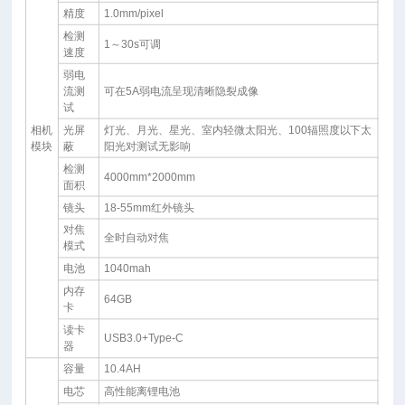
精度
1.0mm/pixel
检测
1～30s可调
速度
弱电
流测
可在5A弱电流呈现清晰隐裂成像
试
相机
光屏
灯光、月光、星光、室内轻微太阳光、100辐照度以下太
模块
蔽
阳光对测试无影响
检测
4000mm*2000mm
面积
镜头
18-55mm红外镜头
对焦
全时自动对焦
模式
电池
1040mah
内存
64GB
卡
读卡
USB3.0+Type-C
器
容量
10.4AH
电芯
高性能离锂电池