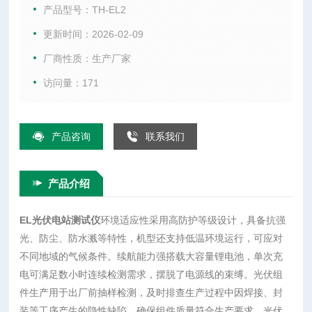
池，单次充电可满足数小时连续检测需求，摆脱了电源线的束
产品型号：TH-EL2
缚。光伏组件生产用于出厂前抽样检测，及时排查生产过程中
更新时间：2026-02-09
因焊接、封装等工序产生的隐性缺陷，确保组件质量符合生产
厂商性质：生产厂家
要求。光伏电站建设对进场组件进行批量检测，杜绝劣质组件
投入使用，保障工程施工质量。光
访问量：171
产品咨询
联系我们
产品介绍
EL光伏电站测试仪
环境适应性采用高防护等级设计，具备抗强
光、防尘、防水溅等特性，机型还支持低温环境运行，可应对
不同地域的气候条件。续航能力强搭载大容量锂电池，单次充
电可满足数小时连续检测需求，摆脱了电源线的束缚。光伏组
件生产用于出厂前抽样检测，及时排查生产过程中因焊接、封
装等工序产生的隐性缺陷，确保组件质量符合生产要求。光伏