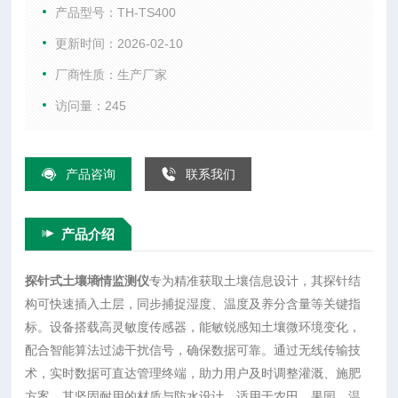
境变化，配合智能算法过滤干扰信号，确保数据可靠。通过无
产品型号：TH-TS400
线传输技术，实时数据可直达管理终端，助力用户及时调整灌
更新时间：2026-02-10
溉、施肥方案。其坚固耐用的材质与防水设计，适用于农田、
厂商性质：生产厂家
果园、温室等多场景长期监测。
访问量：245
产品咨询
联系我们
产品介绍
探针式土壤墒情监测仪
专为精准获取土壤信息设计，其探针结
构可快速插入土层，同步捕捉湿度、温度及养分含量等关键指
标。设备搭载高灵敏度传感器，能敏锐感知土壤微环境变化，
配合智能算法过滤干扰信号，确保数据可靠。通过无线传输技
术，实时数据可直达管理终端，助力用户及时调整灌溉、施肥
方案。其坚固耐用的材质与防水设计，适用于农田、果园、温