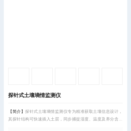
探针式土壤墒情监测仪
【简介】
探针式土壤墒情监测仪专为精准获取土壤信息设计，
其探针结构可快速插入土层，同步捕捉湿度、温度及养分含量
等关键指标。设备搭载高灵敏度传感器，能敏锐感知土壤微环