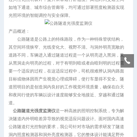
如地下通道、城市综合管廊等，均可通过部署照度检测器实现
光照环境的智能调控与安全保障。
产品概述：
公路隧道是公路上的特殊路段，作为一种特殊管状结构，
其空间环境狭窄、光线变化大、视野不清。与洞外明亮宽敞的
道路不同，车辆进入通过隧道过程是一个从明亮进入黑洞，又
从黑洞走向明亮的过程，对于有明到暗或者由暗到明的过程需
要一个适应的过程，在这适应过程中，司机很难辨认洞内路面
目标或物体因而产生视觉心理或障碍，使行车显得不安全。隧
道照明目的是创造洞内良好的工作视觉环境质量，确保在白天
和夜间行使的车辆以设计速度能够安全地接近、穿越和通过隧
道。
公路隧道光强度监测仪
是一种高效的照明控制系统，专为解
决隧道内外明暗差异导致的视觉适应问题设计。面对国内高速
公路隧道灯光控制的要求，我公司针对市场的需求研发了隧道
洞内照度检测器和洞外亮度检测器，它的整体设计能满足野外