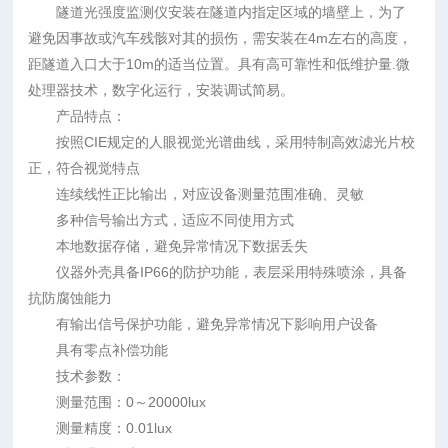
隧道光强度监测仪安装在隧道内指定区域的墙壁上，为了
避免因事故或汽车残骸对其的损伤，需安装在4m左右的高度，
距隧道入口大于10m的适当位置。具有高可靠性和低维护量.微
处理器技术，数字化运行，安装调试简易。
产品特点：
按照CIE规定的人眼视觉光谱曲线，采用特制高效滤光片校
正，符合视觉特点
连续线性正比输出，对应设备测量范围准确、灵敏
多种信号输出方式，适应不同使用方式
本地数据存储，避免异常情况下数据丢失
仪器外壳具备IP66的防护功能，表层采用特殊喷涂，具备
抗防腐蚀能力
有输出信号保护功能，避免异常情况下影响用户设备
具有零点补偿功能
技术参数：
测量范围：0～20000lux
测量精度：0.01lux