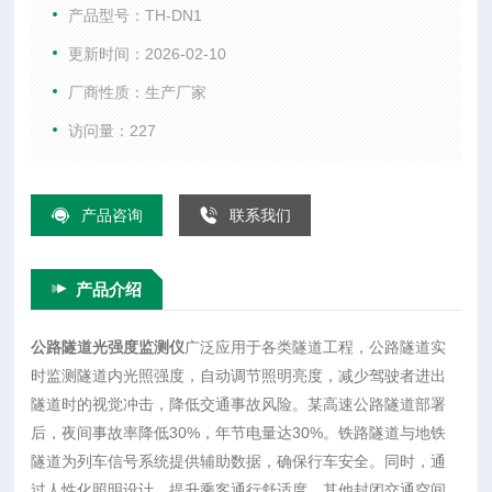
隧道部署后，夜间事故率降低30%，年节电量达30%。铁路隧
产品型号：TH-DN1
道与地铁隧道为列车信号系统提供辅助数据，确保行车安全。
更新时间：2026-02-10
同时，通过人性化照明设计，提升乘客通行舒适度。其他封闭
厂商性质：生产厂家
交通空间如地下通道、城市综合管廊等，均可通过部署照度检
测器实现光照环境的智能调控
访问量：227
产品咨询
联系我们
产品介绍
公路隧道光强度监测仪
广泛应用于各类隧道工程，公路隧道实
时监测隧道内光照强度，自动调节照明亮度，减少驾驶者进出
隧道时的视觉冲击，降低交通事故风险。某高速公路隧道部署
后，夜间事故率降低30%，年节电量达30%。铁路隧道与地铁
隧道为列车信号系统提供辅助数据，确保行车安全。同时，通
过人性化照明设计，提升乘客通行舒适度。其他封闭交通空间