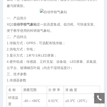
趣与探索欲。
一、产品简介
XQ2
自动学校气象站
是一款高度集成、低功耗、可快速安装、
便于教学使用的科研级气象站。
二、产品特点
1.传输方式：GPRS，可选配有线传输；
2.供电方式：市电；
3.显示方式：1米*0.5米LED屏幕；
4.硬件组成：传感器、立杆支架、设备箱、LED屏幕、采集器、
云平台、玻璃钢百叶箱（内含干湿球温度计）
三、技术参数
1.传感器参数
名 称
测量范围
分 辨 率
准 确 度
+
环境温
-40～+80℃
0.01℃
±0.3℃（25℃）
度