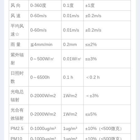
风 向
0-360度
0.1度
±1度
风 速
0-60m/s
0.01m/s
±0.2m/s
平均风
0-60m/s
0.01m/s
±0.2m/s
速☆
雨 量
≦4mm/min
0.2mm
≤±2%
紫外辐
0～500W/㎡
0.01W/㎡
≤±3%
射
日照时
0～6500h
0.1 h
＜0.2 h
数
光电总
0-2000W/m2
1W/m2
＜±3%
辐射
光合有
0-2000W/m2
1W/m2
≤±5%
效辐射
PM2.5
0-1000ug/m³
1ug/m³
±10%（<500微克）
PM10
0-1000ug/m³
1ug/m³
±10%（<500微克）