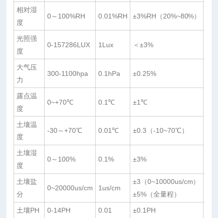
相对湿
0～100%RH
0.01%RH
±3%RH（20%~80%）
度
光照强
0-157286LUX
1Lux
＜±3%
度
大气压
300-1100hpa
0.1hPa
±0.25%
力
露点温
0~+70℃
0.1℃
±1℃
度
土壤温
-30～+70℃
0.01℃
±0.3（-10~70℃）
度
土壤湿
0～100%
0.1%
±3%
度
土壤盐
±3（0~10000us/cm）
0~20000us/cm
1us/cm
分
±5%（全量程）
土壤PH
0-14PH
0.01
±0.1PH