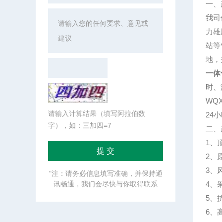
一、
我司
力雄
站等
地，
一体
时、
WQ
请输入计算结果（填写阿拉伯数
24
字），如：三加四=7
二、
1、
2、
3、
"注：请务必信息填写准确，并保持通
讯畅通，我们会尽快与你取得联系
4、
5、
6、