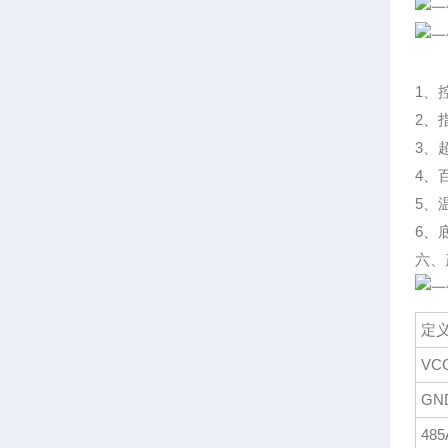
1、
2、
3、
4、
5、
6、
六、
定
VC
GN
485