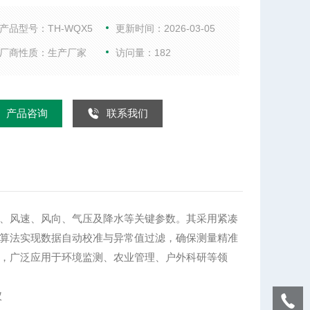
参数。其采用紧凑轻便设计，外壳坚固且具备防水防
性，适应户外长期部署。内置智能算法实现数据自动
产品型号：TH-WQX5
更新时间：2026-03-05
与异常值过滤，确保测量精准可靠。支持无线传输与
厂商性质：生产厂家
访问量：182
管理，用户可通过移动终端实时查看气象信息，广泛
于环境监测、农业管理、户外科研等领域。
产品咨询
联系我们
、风速、风向、气压及降水等关键参数。其采用紧凑
算法实现数据自动校准与异常值过滤，确保测量精准
，广泛应用于环境监测、农业管理、户外科研等领