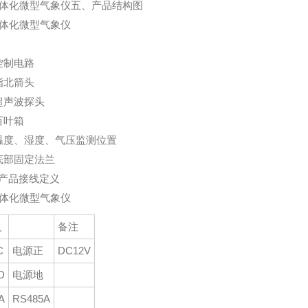
五、产品结构图
控制电路
指北箭头
超声波探头
百叶箱
温度、湿度、气压监测位置
底部固定法兰
产品接线定义
义
备注
C
电源正
DC12V
D
电源地
A
RS485A