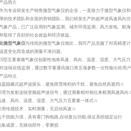
产品简介
作为专业研发生产销售微型气象仪的企业，一直致力于微型气象仪和
厚的技术团队和全面的营销团队，我们研发生产的超声波风速风向仪
气象产品，已广泛应用到气象监测、城市环境监测、风力发电、航海
并取得了良好的社会效益和经济效益。
化微型气象仪
与传统的微型气象仪相比，我司产品克服了对高精度计
温度变化而造成的测量不准问题。
X5型五要素微气象仪创新性地将风速、风向、温度、湿度、大气压
小时连续在线监测，通过数字量通讯接口将五项参数一次性输出给用
产品特点
顶盖隐藏式超声波探头，避免雨雪堆积的干扰，避免自然风遮挡☆
原理为发射连续变频超声波信号，通过测量相对相位来检测风速风向
风速、风向、温度、湿度、大气压力五要素一体式☆
采用传感技术，实时测量，无启动风速☆
抗干扰能力强，具有看门狗电路,自动复位功能,保证系统稳定运行
高集成度，无移动部件，零磨损