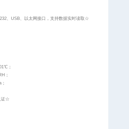
配232、USB、以太网接口，支持数据实时读取☆
01℃；
RH；
a；
认证☆