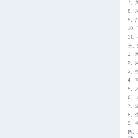
7、
8、
9、
10
11
三、
1、
2、
3、
4、
5、
6、功
7、
8、
9、
四、