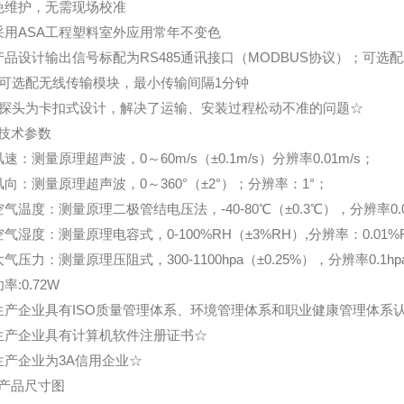
免维护，无需现场校准
采用ASA工程塑料室外应用常年不变色
产品设计输出信号标配为RS485通讯接口（MODBUS协议）；可选
、可选配无线传输模块，最小传输间隔1分钟
、探头为卡扣式设计，解决了运输、安装过程松动不准的问题☆
技术参数
风速：测量原理超声波，0～60m/s（±0.1m/s）分辨率0.01m/s；
风向：测量原理超声波，0～360°（±2°）；分辨率：1°；
空气温度：测量原理二极管结电压法，-40-80℃（±0.3℃），分辨率0.
空气湿度：测量原理电容式，0-100%RH（±3%RH）,分辨率：0.01%
大气压力：测量原理压阻式，300-1100hpa（±0.25%），分辨率0.1hp
率:0.72W
生产企业具有ISO质量管理体系、环境管理体系和职业健康管理体系
生产企业具有计算机软件注册证书☆
生产企业为3A信用企业☆
产品尺寸图