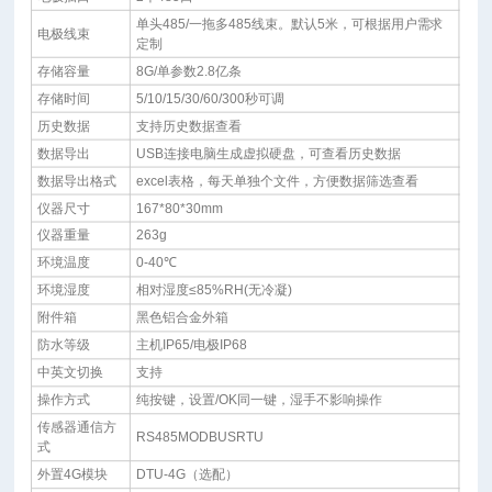
单头485/一拖多485线束。默认5米，可根据用户需求
电极线束
定制
存储容量
8G/单参数2.8亿条
存储时间
5/10/15/30/60/300秒可调
历史数据
支持历史数据查看
数据导出
USB连接电脑生成虚拟硬盘，可查看历史数据
数据导出格式
excel表格，每天单独个文件，方便数据筛选查看
仪器尺寸
167*80*30mm
仪器重量
263g
环境温度
0-40℃
环境湿度
相对湿度≤85%RH(无冷凝)
附件箱
黑色铝合金外箱
防水等级
主机IP65/电极IP68
中英文切换
支持
操作方式
纯按键，设置/OK同一键，湿手不影响操作
传感器通信方
RS485MODBUSRTU
式
外置4G模块
DTU-4G（选配）