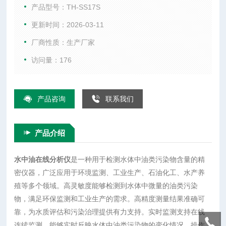
油类污染物，满足环保监测和工业生产的需求。高精度测量结
产品型号：TH-SS17S
果准确可靠，为水质评估和污染治理提供有力支持。实时监测
更新时间：2026-03-11
支持在线连续监测，能够实时反映水体中油类污染物的变化情
厂商性质：生产厂家
况。操作简便仪器设计人性化，操作界面直观易懂，便于用户
快速上手。内置大容量存储，可存储
访问量：176
产品咨询
联系我们
产品介绍
水中油在线分析仪
是一种用于检测水体中油类污染物含量的精
密仪器，广泛应用于环境监测、工业生产、石油化工、水产养
殖等多个领域。高灵敏度能够检测到水体中微量的油类污染
物，满足环保监测和工业生产的需求。高精度测量结果准确可
靠，为水质评估和污染治理提供有力支持。实时监测支持在线
连续监测，能够实时反映水体中油类污染物的变化情况。操作