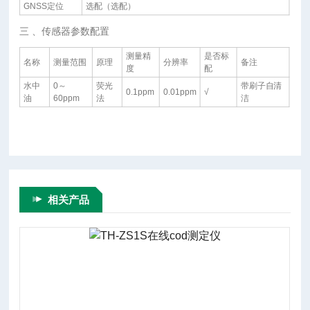
GNSS定位
选配（选配）
三 、传感器参数配置
测量精
是否标
名称
测量范围
原理
分辨率
备注
度
配
水中
0～
荧光
带刷子自清
0.1ppm
0.01ppm
√
油
60ppm
法
洁
相关产品