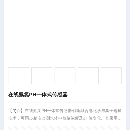
在线氨氮PH一体式传感器
【简介】
在线氨氮PH一体式传感器创新融合电化学与离子选择
技术，可同步精准监测水体中氨氮浓度及pH值变化。其采用耐
腐蚀复合电极，搭配智能温度补偿模块，有效消除环境干扰，