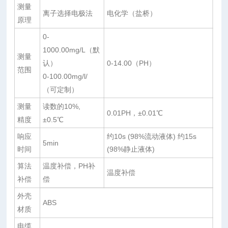
测量
离子选择电极法
电化学（盐桥）
原理
0-
1000.00mg/L（默
测量
认）
0-14.00（PH）
范围
0-100.00mg/l/
（可定制）
测量
读数的10%,
0.01PH，±0.01℃
精度
±0.5℃
响应
约10s (98%流动液体) 约15s
5min
时间
(98%静止液体)
算法
温度补偿，PH补
温度补偿
补偿
偿
外壳
ABS
材质
电缆