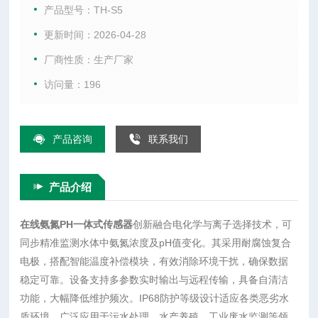
确保数据稳定可靠。设备支持多参数实时输出与远程传输，具
产品型号：TH-S5
备自清洁功能，大幅降低维护频次。IP68防护等级设计适应各
更新时间：2026-04-28
类恶劣水质环境，广泛应用于污水处理、水产养殖、工业废水
厂商性质：生产厂家
监测等领域，为水质动态管控提供高效解决方案。
访问量：196
产品咨询
联系我们
产品介绍
在线氨氮PH一体式传感器
创新融合电化学与离子选择技术，可
同步精准监测水体中氨氮浓度及pH值变化。其采用耐腐蚀复合
电极，搭配智能温度补偿模块，有效消除环境干扰，确保数据
稳定可靠。设备支持多参数实时输出与远程传输，具备自清洁
功能，大幅降低维护频次。IP68防护等级设计适应各类恶劣水
质环境，广泛应用于污水处理、水产养殖、工业废水监测等领