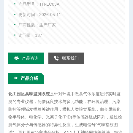
金属氧化物半导体、电化学、光离子化(PID)等传感器组成阵
产品型号：TH-EC03A
列，通过检测气体分子与传感器的特异性反应，生成电信号“气
更新时间：2026-05-11
味指纹图谱"，再利用PCA主成分分析、ANN人工神经网络等算
厂商性质：生产厂家
法，精准识别恶臭强度(OU值)及特征污染组分，实现污染溯
源。
访问量：137
产品咨询
联系我们
产品介绍
化工园区臭味监测系统
是针对环境中恶臭气体浓度进行实时监
测的专业仪器，凭借优良技术与多元功能，在环境治理、污染
防控等领域发挥着关键作用，模拟人类嗅觉系统，由金属氧化
物半导体、电化学、光离子化(PID)等传感器组成阵列，通过检
测气体分子与传感器的特异性反应，生成电信号“气味指纹图
谱"，再利用PCA主成分分析、ANN人工神经网络等算法，精准