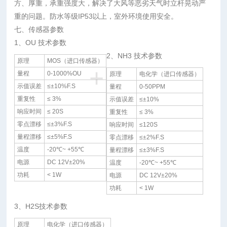
方、厚重，承重强度大，解决了大风等恶劣天气时立杆晃动严
重的问题。防水等级IP53以上，室外环境使用安全。
七、传感器参数
1、OU 技术参数
2、NH3 技术参数
原理
MOS（进口传感器）
+
量程
0-1000%OU
原理
电化学（进口传感器）
示值误差
≤±10%F.S
量程
0-50PPM
重复性
≤ 3%
示值误差
≤±10%
响应时间
≤ 20S
重复性
≤ 3%
零点漂移
≤±3%F.S
响应时间
≤120S
量程漂移
≤±5%F.S
零点漂移
≤±2%F.S
温度
-20℃~ +55℃
量程漂移
≤±3%F.S
电源
DC 12V±20%
温度
-20℃~ +55℃
功耗
< 1W
电源
DC 12V±20%
功耗
< 1W
3、H2S技术参数
原理
电化学（进口传感器）