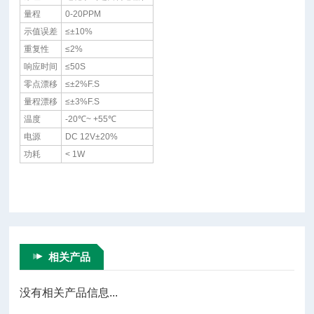
量程
0-20PPM
示值误差
≤±10%
重复性
≤2%
响应时间
≤50S
零点漂移
≤±2%F.S
量程漂移
≤±3%F.S
温度
-20℃~ +55℃
电源
DC 12V±20%
功耗
< 1W
相关产品
没有相关产品信息...