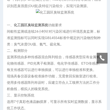
识别恶臭强度(OU值)及特征污染组分，实现污染溯源。
一、
化工园区臭味监测系统
功能要求
间歇性监测或连续24小时针对污染区域进行环境恶臭监测，标
准监测指标可以同时实现GB14554标准中规定的污染物控制种
类：臭气浓度OU值、氨气、硫化氢。
二、检测部分
监测系统由多种传感器混合阵列组合，传感器类型应有金属氧
化物传感器、PID光离子检测器、电化学传感器、ETO传感器。
每支传感器可以进行单独插拔，可以进行单独校准和更换。
现场具备仪器设备校准操作功能，无需拿回实验室进行校准。
使用多传感器阵列布设时，应建立符合人工嗅辨方法的工作分
析曲线，模拟人的嗅觉系统。
三、显示控制系统
选用7寸真彩色液晶触摸屏，可显示所有实时监测数据，显示系
统工作状态。