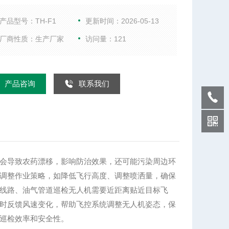
还可能污染周边环境。风速风向仪实时监测风速，当
超过植保安全阈值时，及时预警并调整作业策略，如
产品型号：TH-F1
更新时间：2026-05-13
飞行高度、调整喷洒量，确保农药精准喷洒，提高防
厂商性质：生产厂家
访问量：121
率，同时保障作业安全。电力与油气巡检电力线路、
管道巡检无人机需要近距离贴近目标飞行，强风易导
人机与线路、管道碰撞，引发安全事故。风速风向仪
产品咨询
联系我们
反馈风
会导致农药漂移，影响防治效果，还可能污染周边环
调整作业策略，如降低飞行高度、调整喷洒量，确保
线路、油气管道巡检无人机需要近距离贴近目标飞
时反馈风速变化，帮助飞控系统调整无人机姿态，保
巡检效率和安全性。