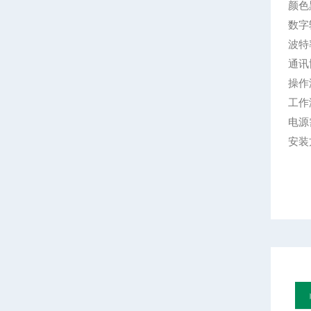
颜色
数字
波特率
通讯协
操作温
工作海
电源需
安装