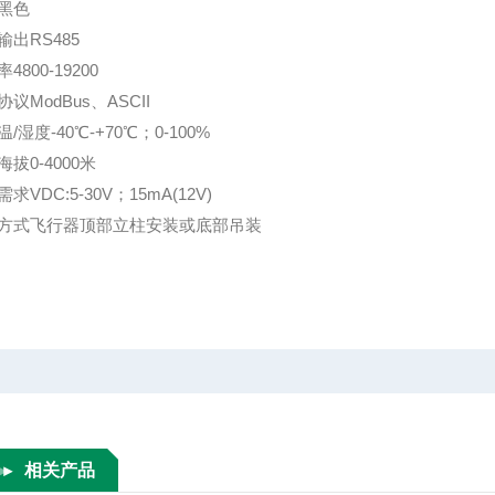
黑色
输出RS485
4800-19200
议ModBus、ASCII
/湿度-40℃-+70℃；0-100%
拔0-4000米
求VDC:5-30V；15mA(12V)
方式飞行器顶部立柱安装或底部吊装
相关产品