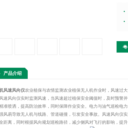
果，
风速
降低
治效
油气
致无
实时
产品介绍
机风速风向仪
农业植保与农情监测农业植保无人机作业时，风速过大
风速风向仪实时监测风速，当风速超过植保安全阈值时，及时预警并
精准喷洒，提高防治效率，同时保障作业安全。电力与油气巡检电力
强风易导致无人机与线路、管道碰撞，引发安全事故。风速风向仪实
全距离，同时根据风向规划巡检路径，减少侧风对飞行的影响，提升