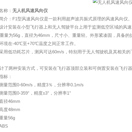
名称：
无人机风速风向仪
简介：F1型风速风向仪是一款利用超声波共振式原理的风速风向仪
设计安装在小型飞行器上和无人驾驶平台上用于监测低空区域的风速
的重量为56g，直径为46mm，尺寸小、重量轻。外形紧凑固，具备的
环境在-40℃至+70℃温度之间正常工作。
采用低功耗芯片，测风可达60m/s，特别用于无人驾驶机及其相关
设计了两种安装方式，可安装在飞行器顶部立装和可倒置安装在飞行
指标：
测量范围0-60m/s，精度3％，分辨率0.1m/s
测量范围0-359°，精度±3°，分辨率1°
直径46mm
高度48mm
重量56g
ABS