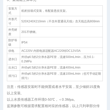
安装方
机柜挂墙式安装，有配套悬挂支架。
式
外形尺
520X240X210mm（不含外置通讯天线）含天线总高800mm
寸
外壳材
201不锈钢。
质
防护等
IP54
级
供电
AC220V 内部电源适配器AC220转DC12V/3A
外径φ6.5的2分净水器PE管，流速500mL/min，压力0.1-
进水口
0.2MPa
出水口
外径φ6.5的2分净水器PE管，流速400mL/min
外径φ6.5的2分净水器PE管，流速100mL/min（也可手动定期
排污口
排污）
注意：传感器安装时不能倒置或者水平安装，至少倾斜15度角
以上安装,
以上水质传感器工作环境0-50℃，＜0.3Mpa。
监测参数可根据需求配置相对应的传感器，以上只列举部分传