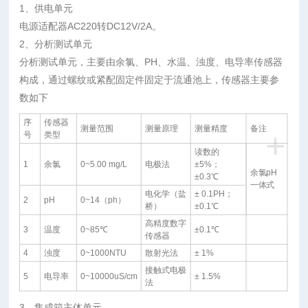
1、供电单元
电源适配器AC220转DC12V/2A。
2、分析测试单元
分析测试单元，主要由余氯、PH、水温、浊度、电导率传感器
构成，通过螺纹或紧配固定件固定于流通池上，传感器主要参
数如下
序
传感器
测量范围
测量原理
测量精度
备注
+
号
类型
读数的
1
余氯
0~5.00 mg/L
电极法
±5%；
余氯pH
±0.3℃
一体式
电化学（盐
± 0.1PH；
2
pH
0~14（ph）
桥）
±0.1℃
高精度数字
3
温度
0~85℃
±0.1℃
传感器
4
浊度
0~1000NTU
散射光法
± 1%
接触式电极
5
电导率
0~10000uS/cm
± 1.5%
法
3、集成箱主体单元