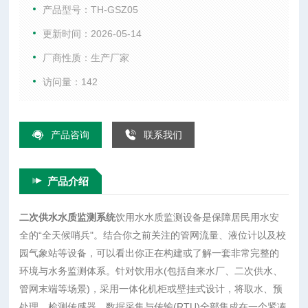
常完整的环境与水务监测体系。针对饮用水(包括自来水厂、二
产品型号：TH-GSZ05
次供水、管网末端等场景)，采用一体化机柜或壁挂式设计，将
更新时间：2026-05-14
取水、预处理、检测传感器、数据采集与传输(RTU)全部集成在
厂商性质：生产厂家
一个紧凑的机身内，占地面积小，非常适合空间有限的泵房。
测量余氯、pH、
访问量：142
产品咨询
联系我们
产品介绍
二次供水水质监测系统
饮用水水质监测设备是保障居民用水安
全的“全天候哨兵"。结合你之前关注的管网流量、液位计以及校
园气象站等设备，可以看出你正在构建或了解一套非常完整的
环境与水务监测体系。针对饮用水(包括自来水厂、二次供水、
管网末端等场景)，采用一体化机柜或壁挂式设计，将取水、预
处理、检测传感器、数据采集与传输(RTU)全部集成在一个紧凑