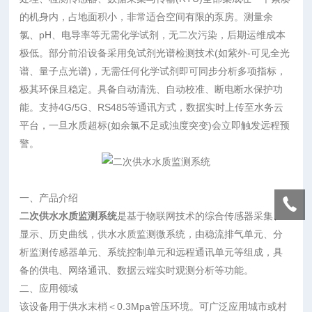
的机身内，占地面积小，非常适合空间有限的泵房。测量余
氯、pH、电导率等无需化学试剂，无二次污染，后期运维成本
极低。部分前沿设备采用免试剂光谱检测技术(如紫外-可见全光
谱、量子点光谱)，无需任何化学试剂即可同步分析多项指标，
极其环保且稳定。具备自动清洗、自动校准、断电断水保护功
能。支持4G/5G、RS485等通讯方式，数据实时上传至水务云
平台，一旦水质超标(如余氯不足或浊度突变)会立即触发远程预
警。
一、产品介绍
二次供水水质监测系统
是基于物联网技术的综合传感器采集、
显示、历史曲线，供水水质监测微系统，由稳流排气单元、分
析监测传感器单元、系统控制单元和远程通讯单元等组成，具
备的供电、网络通讯、数据云端实时观测分析等功能。
二、应用领域
该设备用于供水末梢＜0.3Mpa管压环境。可广泛应用城市或村