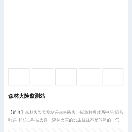
森林火险监测站
【简介】
森林火险监测站是森林防火与应急救援体系中的“隐形
哨兵"和核心科技支撑，森林火灾的发生往往不是偶然的，气象
因素是引发火灾的核心诱因。森林气象站通过24小时不间断监