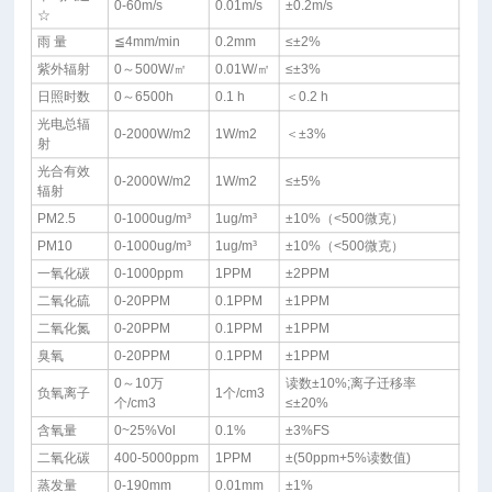
0-60m/s
0.01m/s
±0.2m/s
☆
雨 量
≦4mm/min
0.2mm
≤±2%
紫外辐射
0～500W/㎡
0.01W/㎡
≤±3%
日照时数
0～6500h
0.1 h
＜0.2 h
光电总辐
0-2000W/m2
1W/m2
＜±3%
射
光合有效
0-2000W/m2
1W/m2
≤±5%
辐射
PM2.5
0-1000ug/m³
1ug/m³
±10%（<500微克）
PM10
0-1000ug/m³
1ug/m³
±10%（<500微克）
一氧化碳
0-1000ppm
1PPM
±2PPM
二氧化硫
0-20PPM
0.1PPM
±1PPM
二氧化氮
0-20PPM
0.1PPM
±1PPM
臭氧
0-20PPM
0.1PPM
±1PPM
0～10万
读数±10%;离子迁移率
负氧离子
1个/cm3
个/cm3
≤±20%
含氧量
0~25%Vol
0.1%
±3%FS
二氧化碳
400-5000ppm
1PPM
±(50ppm+5%读数值)
蒸发量
0-190mm
0.01mm
±1%