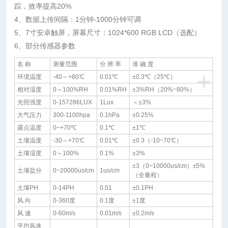
踪，效率提高20%
4、数据上传间隔：1分钟-1000分钟可调
5、7寸安卓触屏，屏幕尺寸：1024*600 RGB LCD（选配）
6、部分传感器参数
名 称
测量范围
分 辨 率
准 确 度
+
环境温度
-40～+80℃
0.01℃
±0.3℃（25℃）
相对湿度
0～100%RH
0.01%RH
±3%RH（20%~80%）
光照强度
0-157286LUX
1Lux
＜±3%
大气压力
300-1100hpa
0.1hPa
±0.25%
露点温度
0~+70℃
0.1℃
±1℃
土壤温度
-30～+70℃
0.01℃
±0.3（-10~70℃）
土壤湿度
0～100%
0.1%
±3%
±3（0~10000us/cm）±5%
土壤盐分
0~20000us/cm
1us/cm
（全量程）
土壤PH
0-14PH
0.01
±0.1PH
风 向
0-360度
0.1度
±1度
风 速
0-60m/s
0.01m/s
±0.2m/s
平均风速