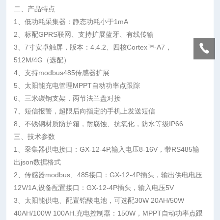
二、产品特点
1、低功耗采集器：静态功耗小于1mA
2、标配GPRS联网、支持扩展蓝牙、有线传输
3、7寸安卓触屏，版本：4.4.2、四核Cortex™-A7，
512M/4G（选配）
4、支持modbus485传感器扩展
5、太阳能充电管理MPPT自动功率点跟踪
6、三米碳钢支架，两节法兰盘对接
7、短信报警，超限后向指定的手机上发送短信
8、
不锈钢
材质防护箱，耐腐蚀、抗氧化，防水等级IP66
三、技术参数
1、
采集器供电接口：GX-12-4P,输入电压8-16V，带RS485输
出json数据格式
2、传感器modbus、485接口：GX-12-4P插头，输出供电电压
12V/1A,设备配置接口：GX-12-4P插头，输入电压5V
3、太阳能供电、配置铅酸电池，可选配30W 20AH/50W
40AH/100W 100AH.充电控制器：150W，MPPT自动功率点跟