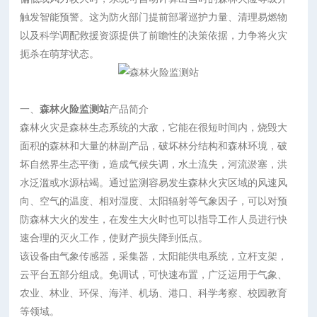
触发智能预警。这为防火部门提前部署巡护力量、清理易燃物
以及科学调配救援资源提供了前瞻性的决策依据，力争将火灾
扼杀在萌芽状态。
一、
森林火险监测站
产品简介
森林火灾是森林生态系统的大敌，它能在很短时间内，烧毁大
面积的森林和大量的林副产品，破坏林分结构和森林环境，破
坏自然界生态平衡，造成气候失调，水土流失，河流淤塞，洪
水泛滥或水源枯竭。通过监测容易发生森林火灾区域的风速风
向、空气的温度、相对湿度、太阳辐射等气象因子，可以对预
防森林大火的发生，在发生大火时也可以指导工作人员进行快
速合理的灭火工作，使财产损失降到低点。
该设备由气象传感器，采集器，太阳能供电系统，立杆支架，
云平台五部分组成。免调试，可快速布置，广泛运用于气象、
农业、林业、环保、海洋、机场、港口、科学考察、校园教育
等领域。