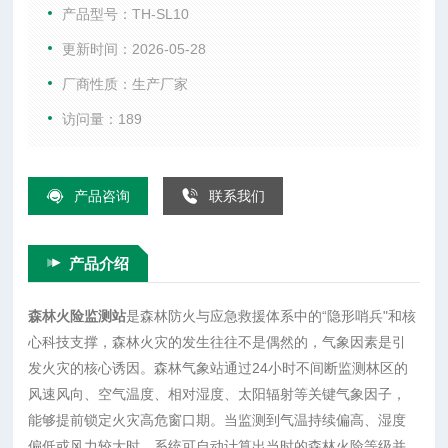
测林区的风速风向、空气温度、相对湿度、太阳辐射等关键气
产品型号：TH-SL10
象因子，能够提前锁定火灾高危窗口期。当监测到气温持续偏
更新时间：2026-05-28
高、湿度偏低或风力较大时，系统可自动计算出当时的森林火
厂商性质：生产厂家
险等级并触发智能预警。这为防火部门提前部署巡护力量、清
理易燃物以及科学调配救援
访问量：189
产品咨询
联系我们
产品介绍
森林火险监测站
是森林防火与应急救援体系中的“隐形哨兵"和核
心科技支撑，森林火灾的发生往往不是偶然的，气象因素是引
发火灾的核心诱因。森林气象站通过24小时不间断监测林区的
风速风向、空气温度、相对湿度、太阳辐射等关键气象因子，
能够提前锁定火灾高危窗口期。当监测到气温持续偏高、湿度
偏低或风力较大时，系统可自动计算出当时的森林火险等级并