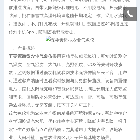
前排湿防病。自带太阳能板和锂电池，不用拉电线。外壳防水
防潮，扔在雨雪或高湿环境里也能长期稳定工作。采用水滴状
吊挂设计，不用打孔布线，开机就能用。数据通过4G网络直接
传到手机App，随时随地都能看棚。
一、产品概述
五要素微型农业气象仪
采用高精度传感器模组，可实时监测空
气温度、空气湿度、大气压、光照强度、CO2等关键环境参
数，监测数据通过低功耗物联网技术无线传输至云平台，用户
可通过客户端随时查看实时数据与历史趋势曲线。设备内置锂
电池，搭配太阳能充电和智能休眠算法，满足长期无人值守监
测需求。使用防水外壳设计，可适应雨、雪、高温、高湿等复
杂农业环境，无需安装，按下开关即可工作。
该气象仪能为农业生产提供精准的环境数据支持，帮助种植户
科学调控温光水肥，优化作物生长环境，降低灾害风险，提升
农业生产效率与农产品品质，尤其适用于大棚农业、设施农
业、大田种植、智慧农业园区及种子培育基地等场景。