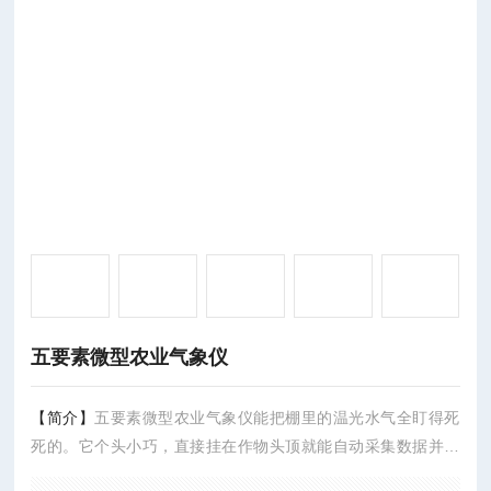
五要素微型农业气象仪
【简介】
五要素微型农业气象仪能把棚里的温光水气全盯得死
死的。它个头小巧，直接挂在作物头顶就能自动采集数据并上
传云端，帮你告别靠手感种地的日子。除了基础的空气温湿