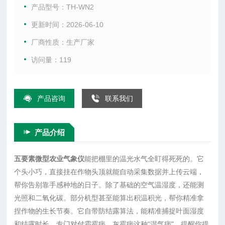
度，还能测光照和二氧化碳。部分机型甚至能算出积温积光，
产品型号：TH-WN2
帮你精准拿捏作物的生长节奏。它自带防结露算法，能精准捕
更新时间：2026-06-10
捉叶面湿度和结露时长，专门对付霜霉病、灰霉病这种“湿气
厂商性质：生产厂家
病"，提醒你提前排湿防病。自带太阳能板和锂电池，不用拉电
线。外壳防水防潮，扔在雨雪或高
访问量：119
产品咨询
联系我们
产品介绍
五要素微型农业气象仪
能把棚里的温光水气全盯得死死的。它
个头小巧，直接挂在作物头顶就能自动采集数据并上传云端，
帮你告别靠手感种地的日子。除了基础的空气温湿度，还能测
光照和二氧化碳。部分机型甚至能算出积温积光，帮你精准拿
捏作物的生长节奏。它自带防结露算法，能精准捕捉叶面湿度
和结露时长，专门对付霜霉病、灰霉病这种“湿气病"，提醒你提