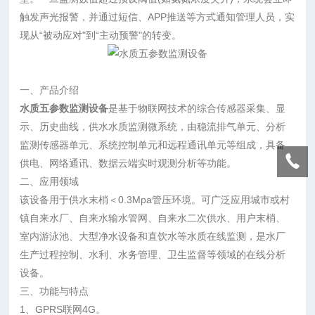
触发声光报警，并通过短信、APP推送等方式通知管理人员，实
现从“被动应对"到“主动预警"的转变。
一、产品介绍
水质五参数监测设备
是基于物联网技术的综合传感器采集、显
示、历史曲线，供水水质监测微系统，由稳流排气单元、分析
监测传感器单元、系统控制单元和远程通讯单元等组成，具备
供电、网络通讯、数据云端实时观测分析等功能。
二、应用领域
该设备用于供水末梢＜0.3Mpa管压环境。可广泛应用城市或村
镇自来水厂、自来水输水管网、自来水二次供水、用户末梢、
室内游泳池、大型净水设备和直饮水等水质在线监测，是水厂
生产过程控制、水利、水务管理、卫生监督等领域的在线分析
设备。
三、功能与特点
1、GPRS联网4G。