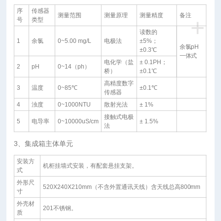
序
传感器
测量范围
测量原理
测量精度
备注
+
号
类型
读数的
1
余氯
0~5.00 mg/L
电极法
±5%；
余氯pH
±0.3℃
一体式
电化学（盐
± 0.1PH；
2
pH
0~14（ph）
桥）
±0.1℃
高精度数字
3
温度
0~85℃
±0.1℃
传感器
4
浊度
0~1000NTU
散射光法
± 1%
接触式电极
5
电导率
0~10000uS/cm
± 1.5%
法
3、集成箱主体单元
安装方
机柜挂墙式安装，有配套悬挂支架。
式
外形尺
520X240X210mm（不含外置通讯天线）含天线总高800mm
寸
外壳材
201不锈钢。
质