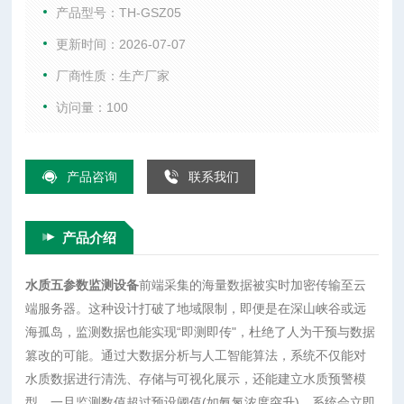
预与数据篡改的可能。通过大数据分析与人工智能算法，系统
产品型号：TH-GSZ05
不仅能对水质数据进行清洗、存储与可视化展示，还能建立水
更新时间：2026-07-07
质预警模型。一旦监测数值超过预设阈值(如氨氮浓度突升)，系
厂商性质：生产厂家
统会立即触发声光报警，并通过短信、APP推送等方式通知管理
人员，实现从“被动
访问量：100
产品咨询
联系我们
产品介绍
水质五参数监测设备
前端采集的海量数据被实时加密传输至云
端服务器。这种设计打破了地域限制，即便是在深山峡谷或远
海孤岛，监测数据也能实现“即测即传"，杜绝了人为干预与数据
篡改的可能。通过大数据分析与人工智能算法，系统不仅能对
水质数据进行清洗、存储与可视化展示，还能建立水质预警模
型。一旦监测数值超过预设阈值(如氨氮浓度突升)，系统会立即