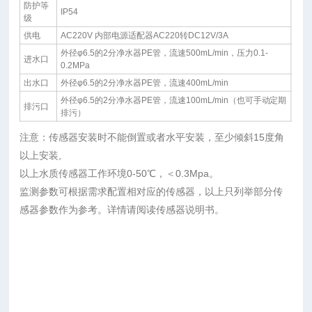
防护等
IP54
级
供电
AC220V 内部电源适配器AC220转DC12V/3A
外径φ6.5的2分净水器PE管，流速500mL/min，压力0.1-
进水口
0.2MPa
出水口
外径φ6.5的2分净水器PE管，流速400mL/min
外径φ6.5的2分净水器PE管，流速100mL/min（也可手动定期
排污口
排污）
注意：传感器安装时不能倒置或者水平安装，至少倾斜15度角
以上安装,
以上水质传感器工作环境0-50℃，＜0.3Mpa。
监测参数可根据需求配置相对应的传感器，以上只列举部分传
感器参数作为参考。详情请阅读传感器说明书。