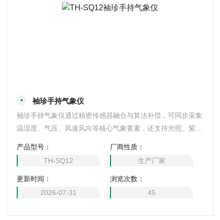
袖珍手持气象仪
袖珍手持气象仪通过精密传感器融合与算法补偿，可同步采集
温湿度、气压、风速风向等核心气象要素，还支持光照、紫外
辐射等扩展参数，精度对标专业级设备。一体化集成传感器与
产品型号：
厂商性质：
显示单元，读数直观，普通用户无需专业气象知识，数秒内即
TH-SQ12
生产厂家
可读懂数据，快速感知环境微小气象变化。
更新时间：
浏览次数：
2026-07-31
45