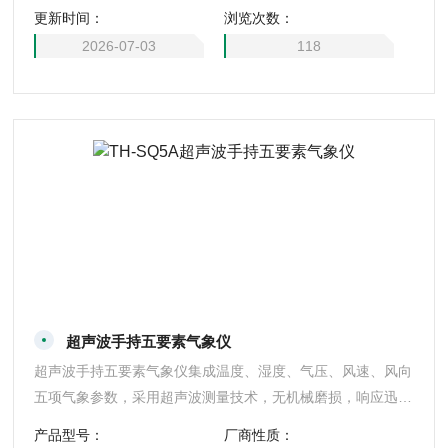
更新时间：
浏览次数：
护等各类野外场景，随时随地输出精准可靠的现场气象监测结
果，为各类户外作业提供及时的气象决策参考。
2026-07-03
118
超声波手持五要素气象仪
超声波手持五要素气象仪集成温度、湿度、气压、风速、风向
五项气象参数，采用超声波测量技术，无机械磨损，响应迅速
精度高。机身轻便小巧，坚固防摔，高亮屏幕户外强光下清晰
产品型号：
厂商性质：