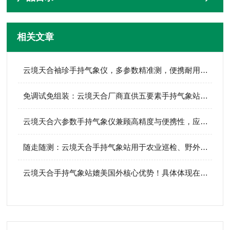
相关文章
云境天合袖珍手持气象仪，多参数精准测，便携耐用，户外探险作业精选神器
免调试免组装：云境天合厂商直供五要素手持气象站，即拿即用的气象利器
云境天合六参数手持气象仪兼顾高精度与便携性，应急巡检、野外科考都适配！
​随走随测：云境天合手持气象站用于农业巡检、野外科考等各类移动监测场景
云境天合手持气象站媲美国外核心优势！具体体现在以下几个维度