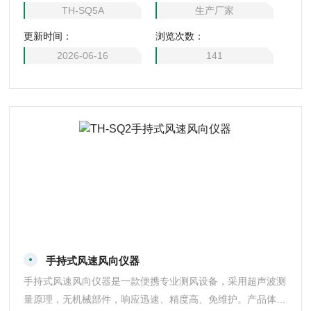
可视，内置锂电池续航持久，支持蓝牙与USB数据导出，适用
TH-SQ5A
生产厂家
于野外巡检、农业气象、应急监测、科研考察等场景，是户外
更新时间：
浏览次数：
移动气象观测的便捷利器。
2026-06-16
141
手持式风速风向仪器
手持式风速风向仪器是一款便携专业测风设备，采用超声波测
量原理，无机械部件，响应迅速、精度高、免维护。产品体积