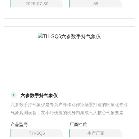
2026-07-30
88
六参数手持气象仪
六参数手持气象仪是专为户外移动作业场景打造的轻量化专业
气象观测设备，在小巧便携的机身内集成六大核心气象要素的
高精度感知模块，无需搭配多台仪器就能同步完成全套关键气
产品型号：
厂商性质：
象数据采集，整机操作门槛极低，无需复杂的专业培训与调试
TH-SQ6
生产厂家
流程就能快速上手，可轻松深入应急巡检、野外科考、农林管