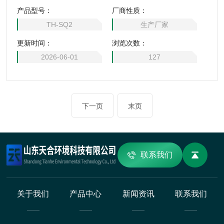
小巧、握感舒适，内置锂电池续航持久，配备高清显示屏，数
产品型号：
厂商性质：
据直观易读。支持数据存储与导出，广泛用于户外作业、气象
TH-SQ2
生产厂家
观测、风电巡检、航拍摄影及应急救援等场景，是随身测风的
更新时间：
浏览次数：
可靠搭档。
2026-06-01
127
下一页
末页
联系我们
关于我们
产品中心
新闻资讯
联系我们