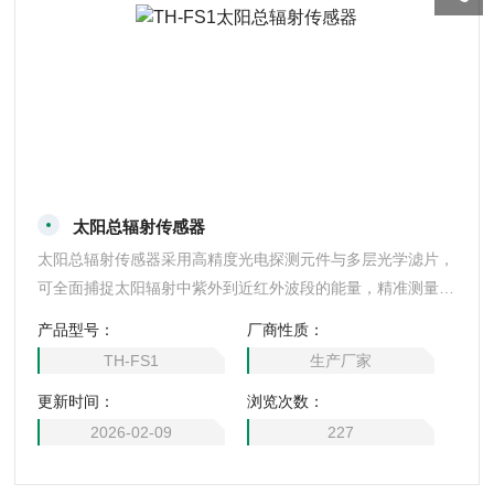
太阳总辐射传感器
太阳总辐射传感器采用高精度光电探测元件与多层光学滤片，
可全面捕捉太阳辐射中紫外到近红外波段的能量，精准测量直
射、散射及反射辐射的综合强度。内置智能温度补偿与自适应
产品型号：
厂商性质：
校准算法，有效消除环境干扰，确保数据长期稳定可靠。外壳
TH-FS1
生产厂家
具备高防护等级，防水防尘且抗紫外线，适应各类恶劣气候条
更新时间：
浏览次数：
件。支持多接口数据传输，配套软件可实时分析辐射变化，为
气象研究、农业光照管理及太阳能评估提供关键数据支撑。
2026-02-09
227