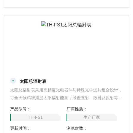
及太阳能资源评估领域。
太阳总辐射表
太阳总辐射表采用高精度光电器件与特殊光学滤片组合设计，
可全天候精准捕捉太阳辐射能量，涵盖直射、散射及反射等全
波段光谱。设备内置智能温度补偿与自动校准模块，有效消除
产品型号：
厂商性质：
环境干扰，确保数据长期稳定可靠。通过标准接口实现数据实
TH-FS1
生产厂家
时传输，配套软件支持辐射强度动态监测、日累计量计算及异
更新时间：
浏览次数：
常预警功能，广泛应用于气象观测、农业光照管理、光伏系统