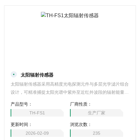
太阳辐射传感器
太阳辐射传感器采用高精度光电探测元件与多层光学滤片组合
设计，可精准捕捉太阳光谱中紫外至近红外波段的辐射能量，
全面监测直射、散射及反射辐射。内置智能温度补偿与自适应
产品型号：
厂商性质：
校准算法，有效消除环境干扰，确保数据稳定可靠。外壳具备
TH-FS1
生产厂家
高防护等级，抗风雨、耐腐蚀，适应户外长期部署。支持标准
更新时间：
浏览次数：
通信接口，数据实时传输至监控平台，配套软件提供辐射强度
分析、异常预警等功能，广泛应用于气象观测、农业光照管理
2026-02-09
235