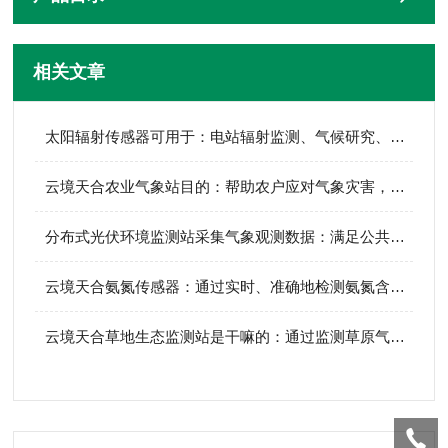
相关文章
​太阳辐射传感器可用于：电站辐射监测、气候研究、光伏效能评估等多个领域
云境天合农业气象站目的：帮助农户应对气象灾害，提升农业生产抗风险能力
分布式光伏环境监测站采集气象观测数据：满足公共建筑光伏改造项目竣工验收
云境天合氨氮传感器：通过实时、准确地检测氨氮含量，优化污水处理工艺参数
云境天合草地生态监测站是干嘛的：通过监测草原气象状况为生态研究积累资料