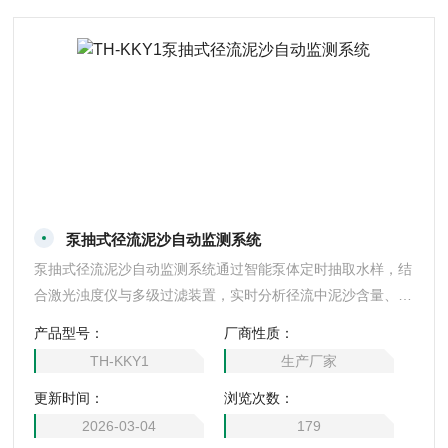
泵抽式径流泥沙自动监测系统
泵抽式径流泥沙自动监测系统通过智能泵体定时抽取水样，结
合激光浊度仪与多级过滤装置，实时分析径流中泥沙含量、粒
径分布及悬浮物浓度。系统配备自清洁采样管路与温压补偿模
产品型号：
厂商性质：
块，适应高浊度、含沙量突变等复杂水情，数据经无线传输至
TH-KKY1
生产厂家
云端平台后，自动生成泥沙通量变化曲线与侵蚀强度热力图，
更新时间：
浏览次数：
为流域治理、水库淤积预警及生态修复提供动态监测与决策支
持。
2026-03-04
179