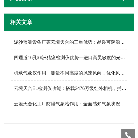
相关文章
泥沙监测设备厂家云境天合的三重优势：品质可溯源、价格很实惠、售后有保障
四通道16孔非洲猪瘟检测仪优势—进口高灵敏度的光电倍增管，检测灵敏度更高
机载气象仪作用—测量不同高度的风速风向，优化风机布局与发电效率预测
云境天合EL检测仪功能：搭载2476万级红外相机，捕捉光伏板内部质量问题
云境天合化工厂防爆气象站作用：全面感知气象状况，改善化工厂区环境质量