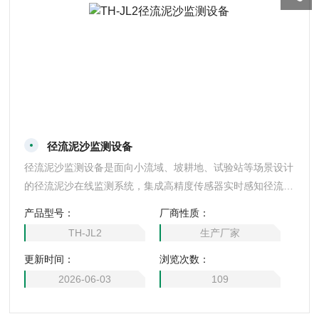
径流泥沙监测设备
径流泥沙监测设备是面向小流域、坡耕地、试验站等场景设计
的径流泥沙在线监测系统，集成高精度传感器实时感知径流量
与含沙量变化，自动计算输沙率与累计输沙量。设备全密封防
产品型号：
厂商性质：
腐结构，耐冲刷耐腐蚀，适应暴雨、高含沙等恶劣工况，支持
TH-JL2
生产厂家
太阳能供电与无线远程通信，全天候无人值守自动运行，数据
更新时间：
浏览次数：
实时上传云平台，为水土流失评估、生态治理及农业面源污染
防治提供精准可靠的径流泥沙数据支撑。
2026-06-03
109