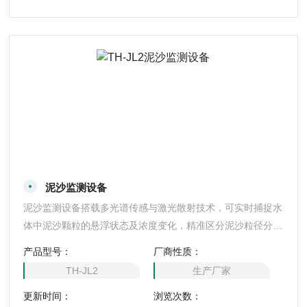
泥沙监测设备
泥沙监测设备搭载多光谱传感与激光散射技术，可实时捕捉水
体中泥沙颗粒的悬浮状态及浓度变化，精准区分泥沙粒径分布
与有机无机物占比。设备具备自校准功能与抗干扰设计，能在
产品型号：
厂商性质：
高浊度、强波动水体环境中稳定运行，通过物联网模块将数据
TH-JL2
生产厂家
同步至管理平台，结合动态模型生成泥沙迁移趋势图，为河道
更新时间：
浏览次数：
治理、水库调度及水土保持工程提供实时数据支撑服务。