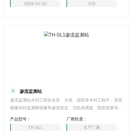
地了解大坝的渗流状况。预警准确通过数据分析软件，能够准
2026-02-10
219
确识别潜在的渗漏风险或
渗流监测站
渗流监测站水利工程在水库、大坝、堤防等水利工程中，系统
能够实时监测降雨量和渗流状态，为防洪调度、隐患排查等提
供科学依据。地质灾害预防在山区沟谷、滑坡隐患点等地质灾
产品型号：
厂商性质：
害易发区域，系统能够监测降雨量与强度，结合地形数据预测
TH-SL1
生产厂家
泥石流风险，提前通知村民撤离。农业灌溉在农田、果园等农