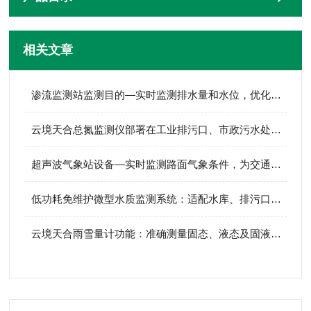
相关文章
渗流监测站监测目的—实时监测排水量和水位，优化排水系统设计
云境天合总氮监测仪部署在工业排污口、市政污水处理点、农业沟渠等场合中
超声波气象站设备—实时监测路面气象条件，为交通管理部门提供决策依据
低功耗免维护微型水质监测系统：适配水库、排污口、水产养殖多场景使用
云境天合雨雪量计功能：准确测量固态、液态​及固液混合态等全类型降水量