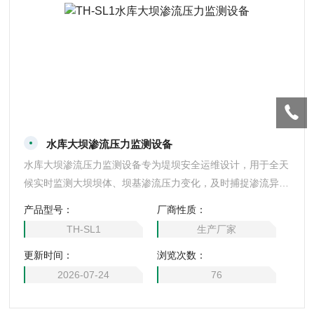
水库大坝渗流压力监测设备
水库大坝渗流压力监测设备专为堤坝安全运维设计，用于全天
候实时监测大坝坝体、坝基渗流压力变化，及时捕捉渗流异常
隐患。设备搭载高精度传感单元，测量精度高、稳定性好，可
产品型号：
厂商性质：
长期适应潮湿、浸水、高压等野外复杂工况，具备优良的防水
TH-SL1
生产厂家
防腐性能。设备可自动采集、存储并远程上传监测数据，支持
更新时间：
浏览次数：
超标异常预警功能，有效解决人工巡查滞后、隐患难发现等问
题。可为水库大坝安全评估、隐患排查、防汛运维提供精准数
2026-07-24
76
据支撑。