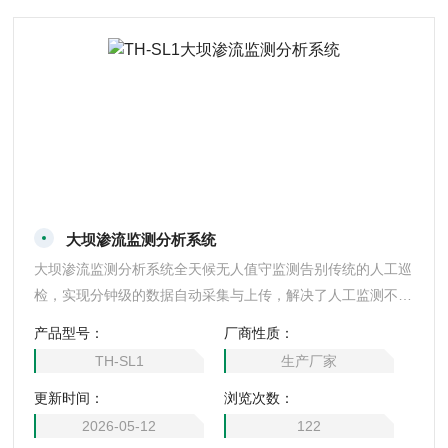
大坝渗流监测分析系统
大坝渗流监测分析系统全天候无人值守监测告别传统的人工巡
检，实现分钟级的数据自动采集与上传，解决了人工监测不连
续、数据滞后的痛点。智能预警与隐患早发现系统支持设定安
产品型号：
厂商性质：
全阈值。当渗压突变或渗流量异常增大(例如超过设计值的2
TH-SL1
生产厂家
0%)时，平台会自动触发报警(短信、平台弹窗等)，帮助管理
更新时间：
浏览次数：
人员第一时间发现管涌、集中渗漏等早期隐患。远程可视化管
控用户通过手机或PC端的云平台，即可随时查看实时数据、
2026-05-12
122