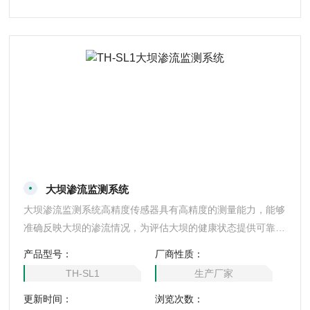
历史变化曲线，并支
大坝渗流监测系统
大坝渗流监测系统高精度传感器具有高精度的测量能力，能够
准确反映大坝的渗流情况，为评估大坝的健康状态提供可靠依
据。自动化采用自动化技术和无线传输方式，实现了数据的自
产品型号：
厂商性质：
动采集、传输和处理，大大提高了监测效率和数据的可靠性。
TH-SL1
生产厂家
远程监控支持远程访问和控制，管理人员可通过互联网实时查
更新时间：
浏览次数：
看监测数据、调整监测参数或接收预警信息，方便用户随时随