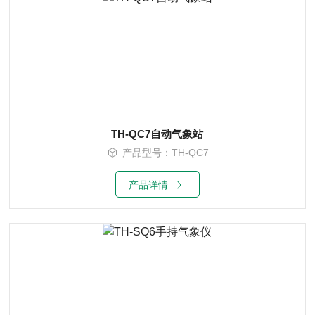
TH-QC7自动气象站
产品型号：TH-QC7
产品详情