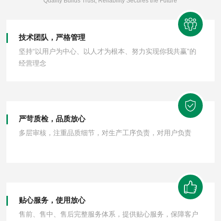
Quality Builds Trust, Reliability Secures the Future
技术团队，严格管理
坚持“以用户为中心、以人才为根本、努力实现你我共赢”的
经营理念
严苛质检，品质放心
多层审核，注重品质细节，对生产工序负责，对用户负责
贴心服务，使用放心
售前、售中、售后完整服务体系，提供贴心服务，保障客户