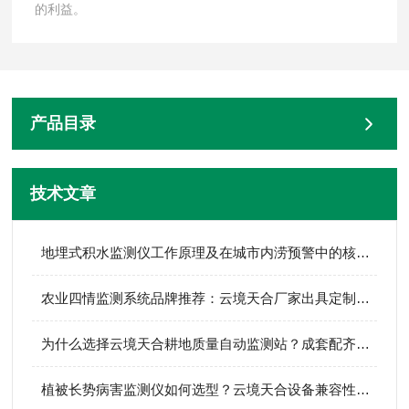
的利益。
产品目录
技术文章
地埋式积水监测仪工作原理及在城市内涝预警中的核心应用解析
农业四情监测系统品牌推荐：云境天合厂家出具定制方案，适配政府采购招投标
为什么选择云境天合耕地质量自动监测站？成套配齐发货，项目供货周期稳定
植被长势病害监测仪如何选型？云境天合设备兼容性好，大田果园在线监测