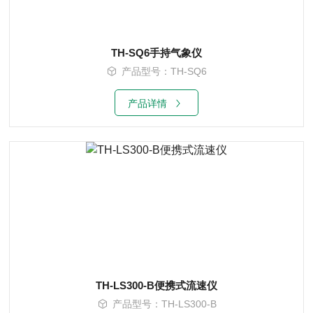
TH-SQ6手持气象仪
产品型号：TH-SQ6
产品详情
TH-LS300-B便携式流速仪
产品型号：TH-LS300-B