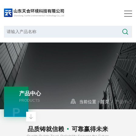
产品中心
PRODUCTS
当前位置：
首页
/ 产品中心
P
品质铸就信赖
可靠赢得未来